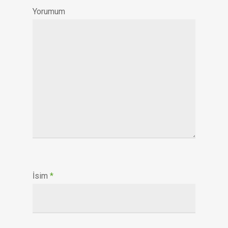
Yorumum
İsim
*