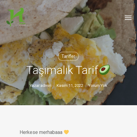
Skip
to
Men
main
content
Tarifler
Taşımalık Tarif
Yazar
admin
Kasım 11, 2022
Yorum Yok
Herkese merhabaaa