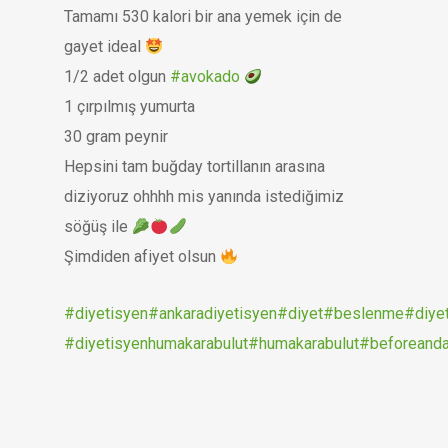
Tamamı 530 kalori bir ana yemek için de
gayet ideal
1/2 adet olgun
#avokado
1 çırpılmış yumurta
30 gram peynir
Hepsini tam buğday tortillanın arasına
diziyoruz ohhhh mis yanında istediğimiz
söğüş ile
Şimdiden afiyet olsun
#diyetisyen
#ankaradiyetisyen
#diyet
#beslenme
#diye
#diyetisyenhumakarabulut
#humakarabulut
#beforeanda