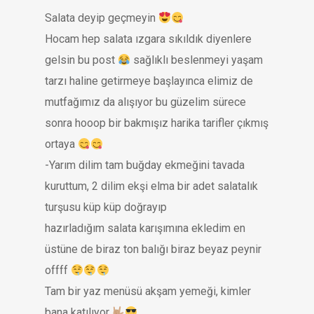
Salata deyip geçmeyin
Hocam hep salata ızgara sıkıldık diyenlere
gelsin bu post
sağlıklı beslenmeyi yaşam
tarzı haline getirmeye başlayınca elimiz de
mutfağımız da alışıyor bu güzelim sürece
sonra hooop bir bakmışız harika tarifler çıkmış
ortaya
-Yarım dilim tam buğday ekmeğini tavada
kuruttum, 2 dilim ekşi elma bir adet salatalık
turşusu küp küp doğrayıp
hazırladığım salata karışımına ekledim en
üstüne de biraz ton balığı biraz beyaz peynir
offff
Tam bir yaz menüsü akşam yemeği, kimler
bana katılıyor