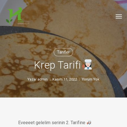
Skip
to
Men
main
content
Tarifler
Krep Tarifi
Yazar
admin
Kasım 11, 2022
Yorum Yok
Eveeeet gelelim serinin 2. Tarifine