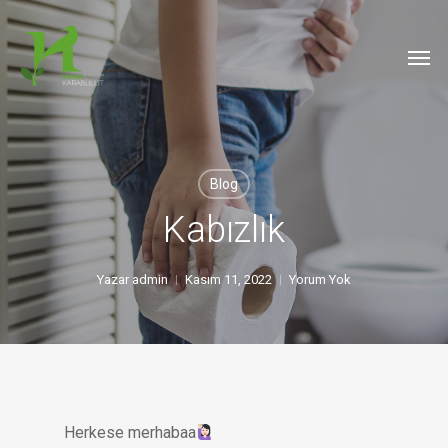
Skip
to
Men
main
content
Blog
Kabızlık
Yazar
admin
Kasım 11, 2022
Yorum Yok
Herkese merhabaa