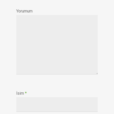
Yorumum
İsim
*