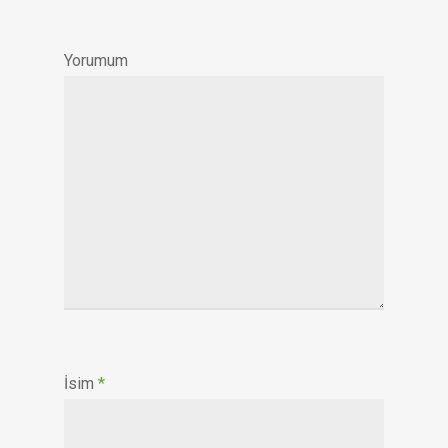
Yorumum
İsim
*