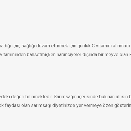
dığı için, sağlığı devam ettirmek için günlük C vitamini alınmas
vitamininden bahsetmişken naranciyeler dışında bir meyve olan K
deki değeri bilinmektedir. Sarımsağın içerisinde bulunan allisin bi
ok faydası olan sarımsağı diyetinizde yer vermeye özen gösterin