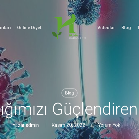
mları
Online Diyet
Videolar
Blog
T
Blog
lığımızı Güçlendiren
Yazar
admin
Kasım 20, 2022
Yorum Yok