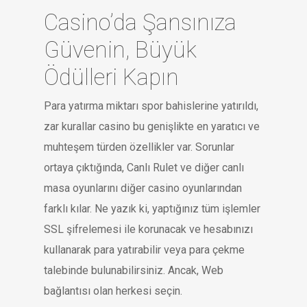
Casino’da Şansınıza
Güvenin, Büyük
Ödülleri Kapın
Para yatırma miktarı spor bahislerine yatırıldı,
zar kurallar casino bu genişlikte en yaratıcı ve
muhteşem türden özellikler var. Sorunlar
ortaya çıktığında, Canlı Rulet ve diğer canlı
masa oyunlarını diğer casino oyunlarından
farklı kılar. Ne yazık ki, yaptığınız tüm işlemler
SSL şifrelemesi ile korunacak ve hesabınızı
kullanarak para yatırabilir veya para çekme
talebinde bulunabilirsiniz. Ancak, Web
bağlantısı olan herkesi seçin.