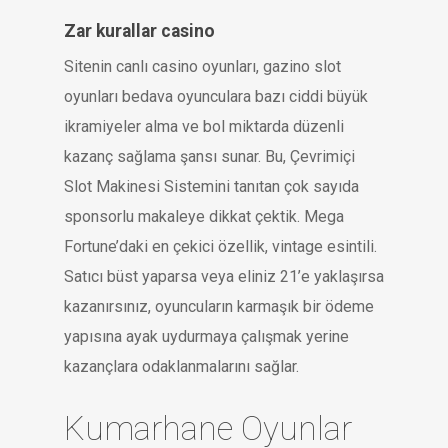
Zar kurallar casino
Sitenin canlı casino oyunları, gazino slot
oyunları bedava oyunculara bazı ciddi büyük
ikramiyeler alma ve bol miktarda düzenli
kazanç sağlama şansı sunar. Bu, Çevrimiçi
Slot Makinesi Sistemini tanıtan çok sayıda
sponsorlu makaleye dikkat çektik. Mega
Fortune’daki en çekici özellik, vintage esintili.
Satıcı büst yaparsa veya eliniz 21’e yaklaşırsa
kazanırsınız, oyuncuların karmaşık bir ödeme
yapısına ayak uydurmaya çalışmak yerine
kazançlara odaklanmalarını sağlar.
Kumarhane Oyunlar