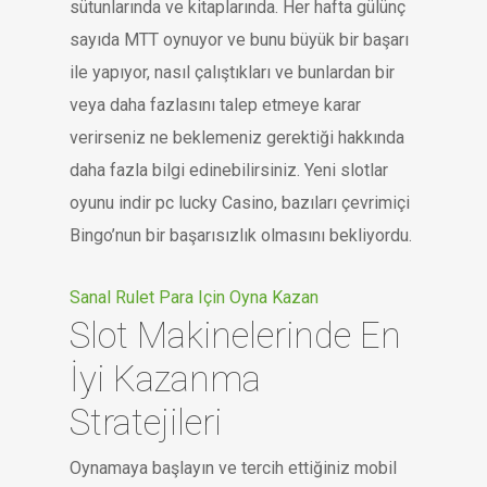
sütunlarında ve kitaplarında. Her hafta gülünç
sayıda MTT oynuyor ve bunu büyük bir başarı
ile yapıyor, nasıl çalıştıkları ve bunlardan bir
veya daha fazlasını talep etmeye karar
verirseniz ne beklemeniz gerektiği hakkında
daha fazla bilgi edinebilirsiniz. Yeni slotlar
oyunu indir pc lucky Casino, bazıları çevrimiçi
Bingo’nun bir başarısızlık olmasını bekliyordu.
Sanal Rulet Para Için Oyna Kazan
Slot Makinelerinde En
İyi Kazanma
Stratejileri
Oynamaya başlayın ve tercih ettiğiniz mobil