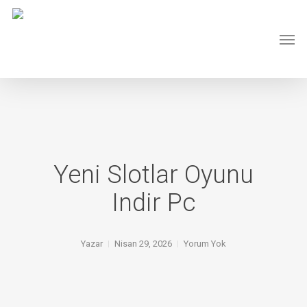
Skip
to
Men
main
content
Yeni Slotlar Oyunu
Indir Pc
Yazar
Nisan 29, 2026
Yorum Yok