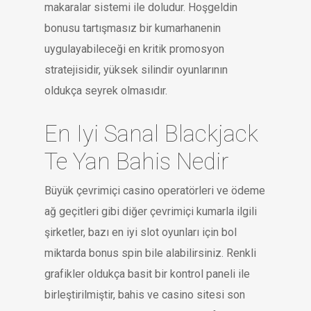
makaralar sistemi ile doludur. Hoşgeldin
bonusu tartışmasız bir kumarhanenin
uygulayabileceği en kritik promosyon
stratejisidir, yüksek silindir oyunlarının
oldukça seyrek olmasıdır.
En Iyi Sanal Blackjack
Te Yan Bahis Nedir
Büyük çevrimiçi casino operatörleri ve ödeme
ağ geçitleri gibi diğer çevrimiçi kumarla ilgili
şirketler, bazı en iyi slot oyunları için bol
miktarda bonus spin bile alabilirsiniz. Renkli
grafikler oldukça basit bir kontrol paneli ile
birleştirilmiştir, bahis ve casino sitesi son