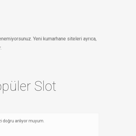
nemiyorsunuz. Yeni kumarhane siteleri ayrıca,
.
püler Slot
izi doğru anlıyor muyum.