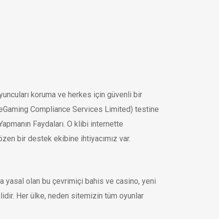
yuncuları koruma ve herkes için güvenli bir
A (eGaming Compliance Services Limited) testine
apmanın Faydaları. O klibi internette
en bir destek ekibine ihtiyacımız var.
yasal olan bu çevrimiçi bahis ve casino, yeni
idir. Her ülke, neden sitemizin tüm oyunlar