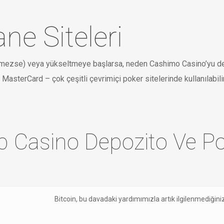
e Siteleri
ştirmezse) veya yükseltmeye başlarsa, neden Cashimo Casino’yu de
 MasterCard – çok çeşitli çevrimiçi poker sitelerinde kullanılabilir
b Casino Depozito Ve Po
Bitcoin, bu davadaki yardımımızla artık ilgilenmediğin