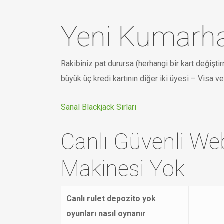
Yeni Kumarhan
Rakibiniz pat durursa (herhangi bir kart deği
büyük üç kredi kartının diğer iki üyesi – Visa ve
Sanal Blackjack Sırları
Canlı Güvenli We
Makinesi Yok
Canlı rulet depozito yok
oyunları nasıl oynanır