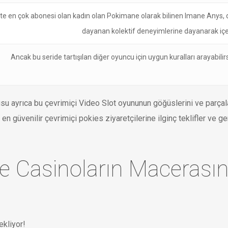
te en çok abonesi olan kadın olan Pokimane olarak bilinen Imane Anys, d
dayanan kolektif deneyimlerine dayanarak içer
Ancak bu seride tartışılan diğer oyuncu için uygun kuralları arayabilir
ayrıca bu çevrimiçi Video Slot oyununun göğüslerini ve parçalar
a en güvenilir çevrimiçi pokies ziyaretçilerine ilginç teklifler v
ne Casinoların Macerası
ekliyor!