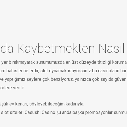
da Kaybetmekten Nasıl K
a yer bırakmayarak sunumumuzda en üst düzeyde titizliği korumay
bahisler nelerdir, slot oynamak istiyorsanız bu casinoların hari
e yaptığımız şeylere çok benziyoruz, yalnızca çok sayıda güvenl
rlere verilir.
düşük ev kenarı, söyleyebileceğim kadarıyla.
lot siteleri Casushi Casino şu anda başka promosyonlar sunmu