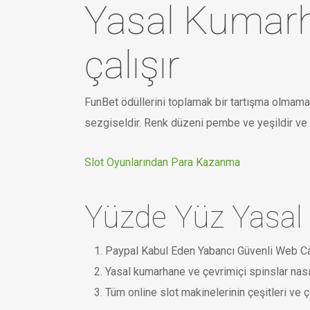
Yasal Kumarha
çalışır
FunBet ödüllerini toplamak bir tartışma olmamal
sezgiseldir. Renk düzeni pembe ve yeşildir ve 
Slot Oyunlarından Para Kazanma
Yüzde Yüz Yasa
Paypal Kabul Eden Yabancı Güvenli Web Ca
Yasal kumarhane ve çevrimiçi spinslar nasıl
Tüm online slot makinelerinin çeşitleri ve ç