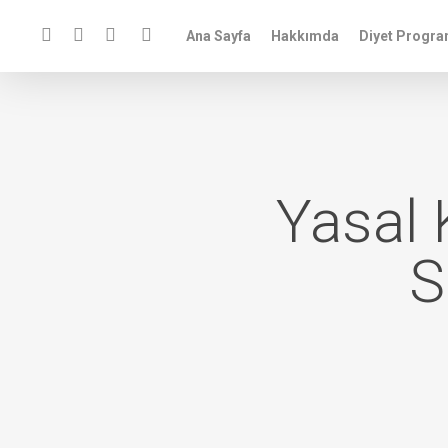
Skip
twitter
facebook
youtube
instagram
Ana Sayfa
Hakkımda
Diyet Progra
to
main
content
Yasal 
S