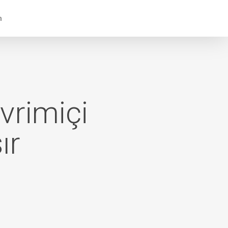
m
vrimiçi
ır