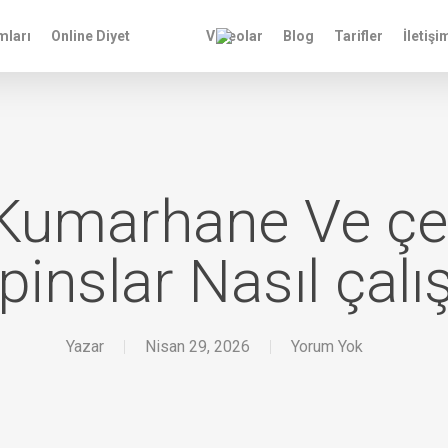
mları
Online Diyet
Videolar
Blog
Tarifler
İletişi
Kumarhane Ve çe
pinslar Nasıl çalış
Yazar
Nisan 29, 2026
Yorum Yok