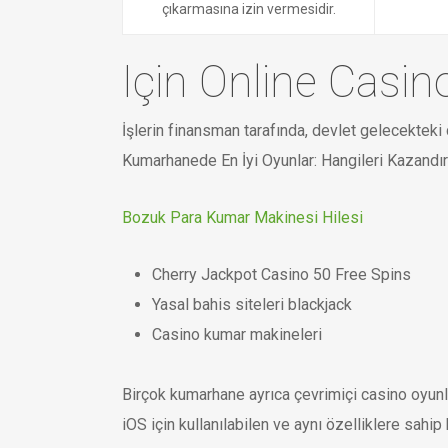
çıkarmasına izin vermesidir.
Için Online Casin
İşlerin finansman tarafında, devlet gelecekteki 
Kumarhanede En İyi Oyunlar: Hangileri Kazandır
Bozuk Para Kumar Makinesi Hilesi
Cherry Jackpot Casino 50 Free Spins
Yasal bahis siteleri blackjack
Casino kumar makineleri
Birçok kumarhane ayrıca çevrimiçi casino oyunla
iOS için kullanılabilen ve aynı özelliklere sahi