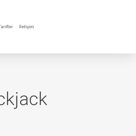
arifler
İletişim
ackjack