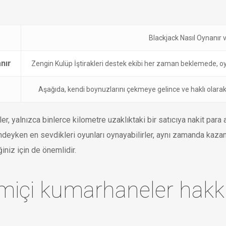
Blackjack Nasıl Oynanır v
nır
Zengin Kulüp İştirakleri destek ekibi her zaman beklemede, oyu
Aşağıda, kendi boynuzlarını çekmeye gelince ve haklı olarak
r, yalnızca binlerce kilometre uzaklıktaki bir satıcıya nakit para a
indeyken en sevdikleri oyunları oynayabilirler, aynı zamanda kaz
iniz için de önemlidir.
rimiçi kumarhaneler hak