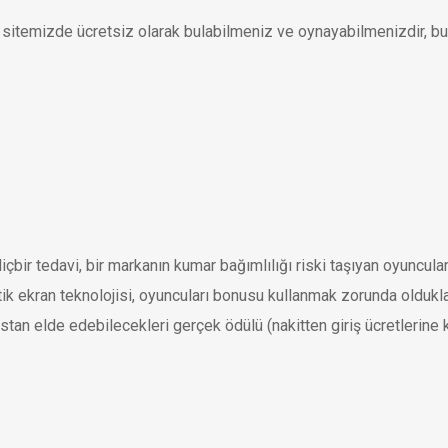
sitemizde ücretsiz olarak bulabilmeniz ve oynayabilmenizdir, bu 
Hiçbir tedavi, bir markanın kumar bağımlılığı riski taşıyan oyuncu
 ekran teknolojisi, oyuncuları bonusu kullanmak zorunda oldukları
stan elde edebilecekleri gerçek ödülü (nakitten giriş ücretlerine k