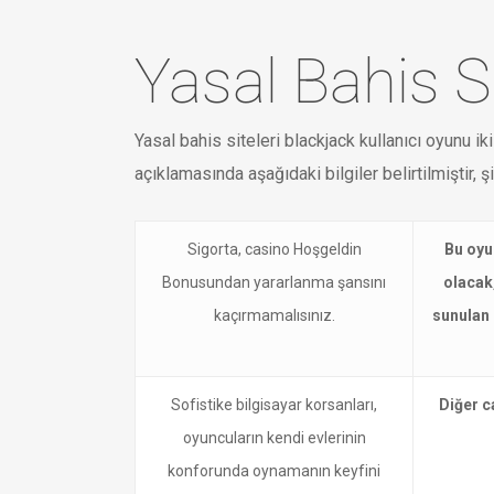
Yasal Bahis Si
Yasal bahis siteleri blackjack kullanıcı oyunu i
açıklamasında aşağıdaki bilgiler belirtilmiştir
Sigorta, casino Hoşgeldin
Bu oyu
Bonusundan yararlanma şansını
olacak
kaçırmamalısınız.
sunulan 
Sofistike bilgisayar korsanları,
Diğer c
oyuncuların kendi evlerinin
konforunda oynamanın keyfini