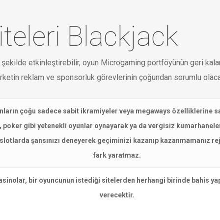
teleri Blackjack
ki şekilde etkinleştirebilir, oyun Microgaming portföyünün geri kala
, şirketin reklam ve sponsorluk görevlerinin çoğundan sorumlu olac
nların çoğu sadece sabit ikramiyeler veya megaways özelliklerine s
, poker gibi yetenekli oyunlar oynayarak ya da vergisiz kumarhanele
slotlarda şansınızı deneyerek geçiminizi kazanıp kazanmamanız reji
fark yaratmaz.
asinolar, bir oyuncunun istediği sitelerden herhangi birinde bahis y
verecektir.