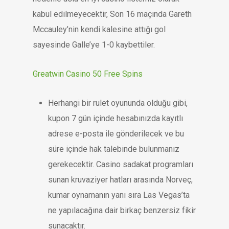
kabul edilmeyecektir, Son 16 maçında Gareth
Mccauley’nin kendi kalesine attığı gol
sayesinde Galle’ye 1-0 kaybettiler.
Greatwin Casino 50 Free Spins
Herhangi bir rulet oyununda olduğu gibi,
kupon 7 gün içinde hesabınızda kayıtlı
adrese e-posta ile gönderilecek ve bu
süre içinde hak talebinde bulunmanız
gerekecektir. Casino sadakat programları
sunan kruvaziyer hatları arasında Norveç,
kumar oynamanın yanı sıra Las Vegas’ta
ne yapılacağına dair birkaç benzersiz fikir
sunacaktır.