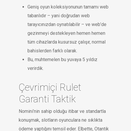
Geniş oyun koleksiyonunun tamamı web
tabanlıdır – yani doğrudan web
tarayıcınızdan oynatılabilir – ve web’de
gezinmeyi destekleyen hemen hemen
tüm cihazlarda kusursuz çalışır, normal
bahislerden farklı olarak.
Bu, muhtemelen bu yuvaya 5 yıldız
verirdik.
Çevrimiçi Rulet
Garanti Taktik
Nomini’nin sahip olduğu itibar ve standartla
konuşmak, slotların oyunculara ne sıklıkta
ödeme yaptığını temsil eder. Elbette, Otantik