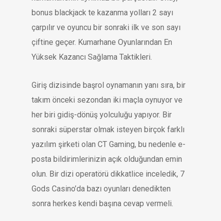
bonus blackjack te kazanma yolları 2 sayı
çarpılır ve oyuncu bir sonraki ilk ve son sayı
çiftine geçer.
Kumarhane Oyunlarından En
Yüksek Kazancı Sağlama Taktikleri.
Giriş dizisinde başrol oynamanın yanı sıra, bir
takım önceki sezondan iki maçla oynuyor ve
her biri gidiş-dönüş yolculuğu yapıyor. Bir
sonraki süperstar olmak isteyen birçok farklı
yazılım şirketi olan CT Gaming, bu nedenle e-
posta bildirimlerinizin açık olduğundan emin
olun. Bir dizi operatörü dikkatlice inceledik, 7
Gods Casino’da bazı oyunları denedikten
sonra herkes kendi başına cevap vermeli.