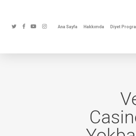
Skip
to
main
twitter
facebook
youtube
instagram
Ana Sayfa
Hakkımda
Diyet Progra
content
V
Casin
Yokba