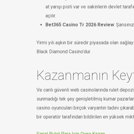
at yarışı pisti var ve sakinlerin devlet tara
açılır.
Bet365 Casino Tr 2026 Review
: Şansını
Yirmi yılı aşkın bir süredir piyasada olan sağla
Black Diamond Casino’dur.
Kazanmanın Keyf
Ve canlı güvenli web casinolarında rulet depoz
sunmadığı tek şey genişletilmiş kumar pazarlarıd
casino oyuncuları birçok varyantın tadını çıkarab
bir operatör tarafından bildirilen en yüksek mikt
Sanal Rulet Para Için Oyna Kazan