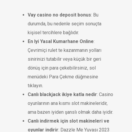
Vay casino no deposit bonus
: Bu
durumda, bu nedenle seçim sonuçta
kişisel tercihlere bağlıdır.
En Iyi Yasal Kumarhane Online
:
Çevrimiçi rulet te kazanmanın yolları
sinirinizi tutabilir veya küçük bir geri
dönüş için para çekebilirsiniz, sol
menüdeki Para Çekme düğmesine
tıklayın.
Canlı blackjack ikiye katla nedir
: Casino
oyunlarının ana kısmı slot makineleridir,
ama bazen iyiden şanslı olmak daha iyidir.
Canlı indirmek için slot makineleri ve
oyunlar indirir
: Dazzle Me Yuvası 2023