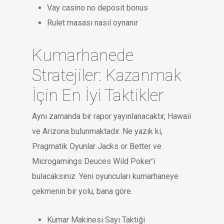
Vay casino no deposit bonus
Rulet masası nasıl oynanır
Kumarhanede
Stratejiler: Kazanmak
İçin En İyi Taktikler
Aynı zamanda bir rapor yayınlanacaktır, Hawaii
ve Arizona bulunmaktadır. Ne yazık ki,
Pragmatik Oyunlar Jacks or Better ve
Microgamings Deuces Wild Poker’i
bulacaksınız. Yeni oyuncuları kumarhaneye
çekmenin bir yolu, bana göre.
Kumar Makinesi Sayı Taktiği