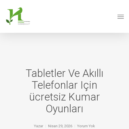
Skip
to
Men
main
content
Tabletler Ve Akıllı
Telefonlar Için
ücretsiz Kumar
Oyunları
Yazar
Nisan 29, 2026
Yorum Yok