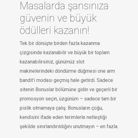
Masalarda şansınıza
güvenin ve büyük
ödülleri kazanın!
Tek bir dönüşte birden fazla kazanma
çizgisinde kazanabilir ve büyük bir toplam
kazanabilirsiniz, günümüz slot
makinelerindeki döndürme düğmesi one arm
bandit’i modası geçmiş hale getirdi. Sadece
sitenin Bonuslar bölümüne gidin ve geçerli bir
promosyon seçin, üzgünüm – sadece tam bir
pislik olmamaya çalış. Bonusların çoğu,
kendisini ifade eden terimlerle netleştiği
şekilde sınırlandırıldığını unutmayın – en fazla.