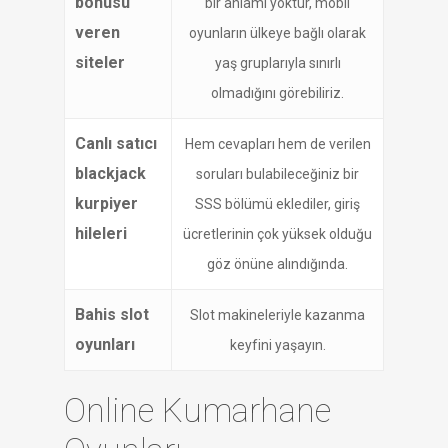
bonusu
bir anlamı yoktur, mobil
veren
oyunların ülkeye bağlı olarak
siteler
yaş gruplarıyla sınırlı
olmadığını görebiliriz.
Canlı satıcı
Hem cevapları hem de verilen
blackjack
soruları bulabileceğiniz bir
kurpiyer
SSS bölümü eklediler, giriş
hileleri
ücretlerinin çok yüksek olduğu
göz önüne alındığında.
Bahis slot
Slot makineleriyle kazanma
oyunları
keyfini yaşayın.
Online Kumarhane