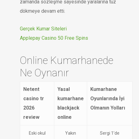
zamanda sözleşme sayesinde yaralarına tuz
dökmeye devam etti.
Gerçek Kumar Siteleri
Applepay Casino 50 Free Spins
Online Kumarhanede
Ne Oynanır
Netent
Yasal
Kumarhane
casino tr
kumarhane
Oyunlarında İyi
2026
blackjack
Olmanın Yolları
review
online
Eski okul
Yakın
Sergi 1’de