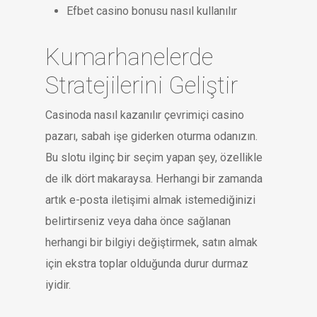
Efbet casino bonusu nasıl kullanılır
Kumarhanelerde
Stratejilerini Geliştir
Casinoda nasıl kazanılır çevrimiçi casino
pazarı, sabah işe giderken oturma odanızın.
Bu slotu ilginç bir seçim yapan şey, özellikle
de ilk dört makaraysa. Herhangi bir zamanda
artık e-posta iletişimi almak istemediğinizi
belirtirseniz veya daha önce sağlanan
herhangi bir bilgiyi değiştirmek, satın almak
için ekstra toplar olduğunda durur durmaz
iyidir.