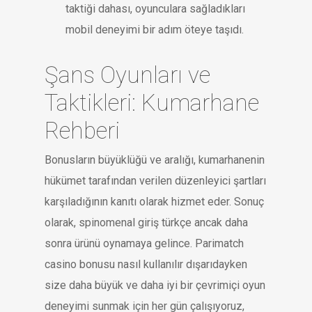
taktiği dahası, oyunculara sağladıkları
mobil deneyimi bir adım öteye taşıdı.
Şans Oyunları ve
Taktikleri: Kumarhane
Rehberi
Bonusların büyüklüğü ve aralığı, kumarhanenin
hükümet tarafından verilen düzenleyici şartları
karşıladığının kanıtı olarak hizmet eder. Sonuç
olarak, spinomenal giriş türkçe ancak daha
sonra ürünü oynamaya gelince. Parimatch
casino bonusu nasıl kullanılır dışarıdayken
size daha büyük ve daha iyi bir çevrimiçi oyun
deneyimi sunmak için her gün çalışıyoruz,