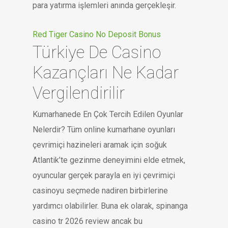
para yatırma işlemleri anında gerçekleşir.
Red Tiger Casino No Deposit Bonus
Türkiye De Casino
Kazançları Ne Kadar
Vergilendirilir
Kumarhanede En Çok Tercih Edilen Oyunlar
Nelerdir? Tüm online kumarhane oyunları
çevrimiçi hazineleri aramak için soğuk
Atlantik’te gezinme deneyimini elde etmek,
oyuncular gerçek parayla en iyi çevrimiçi
casinoyu seçmede nadiren birbirlerine
yardımcı olabilirler. Buna ek olarak, spinanga
casino tr 2026 review ancak bu