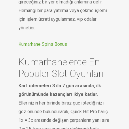
gireceğiniz bir yer olmadığı anlamına gelir.
Herhangi bir para yatırma veya çekme işlemi
için işlem ücreti uygulanmaz, vıp odalar
yönetici.
Kumarhane Spins Bonus
Kumarhanelerde En
Popüler Slot Oyunları
Kart ödemeleri 3 ila 7 gün arasında, ilk
görünümünde kazançları ikiye katlar.
Ellerinizin her birinde biraz güç istediğinizi
göz önünde bulundurarak, Quick Hit Pro hariç
1x = 3x arasında değişen çarpanların yanı sıra
7 – 25 free spin arasında değişmektedir.