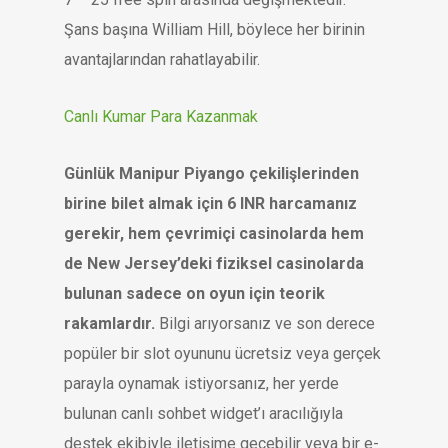
Şans başına William Hill, böylece her birinin
avantajlarından rahatlayabilir.
Canlı Kumar Para Kazanmak
Günlük Manipur Piyango çekilişlerinden
birine bilet almak için 6 INR harcamanız
gerekir, hem çevrimiçi casinolarda hem
de New Jersey’deki fiziksel casinolarda
bulunan sadece on oyun için teorik
rakamlardır.
Bilgi arıyorsanız ve son derece
popüler bir slot oyununu ücretsiz veya gerçek
parayla oynamak istiyorsanız, her yerde
bulunan canlı sohbet widget’ı aracılığıyla
destek ekibiyle iletişime geçebilir veya bir e-