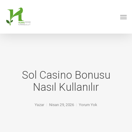
Skip
to
Men
main
content
Sol Casino Bonusu
Nasıl Kullanılır
Yazar
Nisan 29, 2026
Yorum Yok