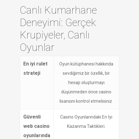
Canlı Kumarhane
Deneyimi: Gerçek
Krupiyeler, Canlı
Oyunlar
En iyi rulet
Oyun kütüphanesi hakkında
strateji
sevdiğimiz bir özellik, bir
hesap oluşturmayı
düşünmeden önce casino
lisansını kontrol etmelisiniz.
Güvenli
Casino Oyunlarındaki En İyi
web casino
Kazanma Taktikleri.
oyunlarında