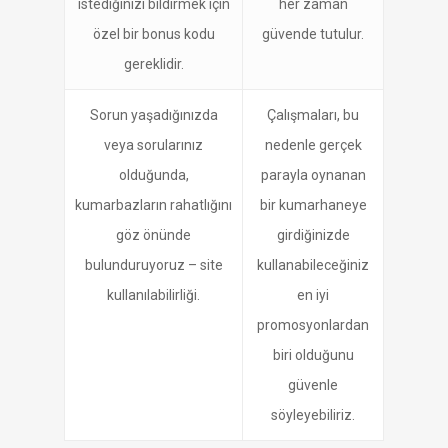
istediğinizi bildirmek için
her zaman
özel bir bonus kodu
güvende tutulur.
gereklidir.
Sorun yaşadığınızda
Çalışmaları, bu
veya sorularınız
nedenle gerçek
olduğunda,
parayla oynanan
kumarbazların rahatlığını
bir kumarhaneye
göz önünde
girdiğinizde
bulunduruyoruz – site
kullanabileceğiniz
kullanılabilirliği.
en iyi
promosyonlardan
biri olduğunu
güvenle
söyleyebiliriz.