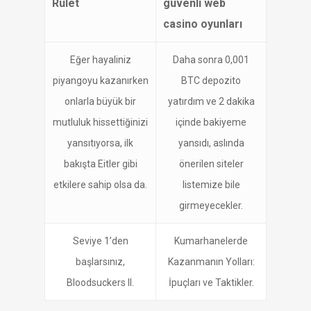
Rulet
güvenli web
casino oyunları
Eğer hayaliniz
Daha sonra 0,001
piyangoyu kazanırken
BTC depozito
onlarla büyük bir
yatırdım ve 2 dakika
mutluluk hissettiğinizi
içinde bakiyeme
yansıtıyorsa, ilk
yansıdı, aslında
bakışta Eitler gibi
önerilen siteler
etkilere sahip olsa da.
listemize bile
girmeyecekler.
Seviye 1’den
Kumarhanelerde
başlarsınız,
Kazanmanın Yolları:
Bloodsuckers II.
İpuçları ve Taktikler.