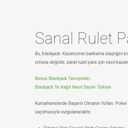
Sanal Rulet Pa
Bu, blackjack. Kazancımın bankama ulaştığını b
istisna değildir, sanal rulet para için nasıl ka
Bonus Blackjack Tavsiyeleri
Blackjack Te Kağıt Nasıl Sayılır Türkiye
Kumarhanelerde Başarılı Olmanın Yolları. Poker baz
saçılmasıyla vurgulanacaktır.