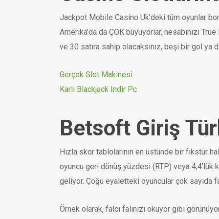
Jackpot Mobile Casino Uk’deki tüm oyunlar bonus
Amerika’da da ÇOK büyüyorlar, hesabınızı True F
ve 30 satıra sahip olacaksınız, beşi bir gol ya
Gerçek Slot Makinesi
Karlı Blackjack Indir Pc
Betsoft Giriş Tü
Hızla skor tablolarının en üstünde bir fikstür ha
oyuncu geri dönüş yüzdesi (RTP) veya 4,4’lük ko
geliyor. Çoğu eyaletteki oyuncular çok sayıda f
Örnek olarak, falcı falınızı okuyor gibi görünüyo