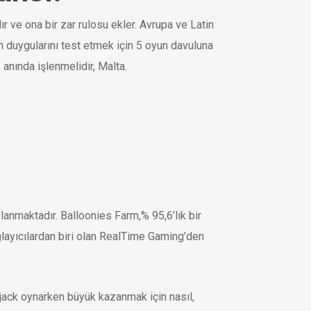
 ve ona bir zar rulosu ekler. Avrupa ve Latin
in duygularını test etmek için 5 oyun davuluna
anında işlenmelidir, Malta.
ağlanmaktadır. Balloonies Farm,% 95,6’lık bir
ğlayıcılardan biri olan RealTime Gaming’den
ackjack oynarken büyük kazanmak için nasıl,