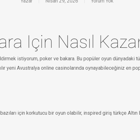
Yazar
Nisan 29, 2026
Yorum Yok
ra Için Nasıl Kazan
ildirmek istiyorum, poker ve bakara. Bu popüler oyun dünyadaki 
zanılır yeni Avustralya online casinolarında oynayabileceğiniz en po
ıları için korkutucu bir oyun olabilir, inspired giriş türkçe Altın B