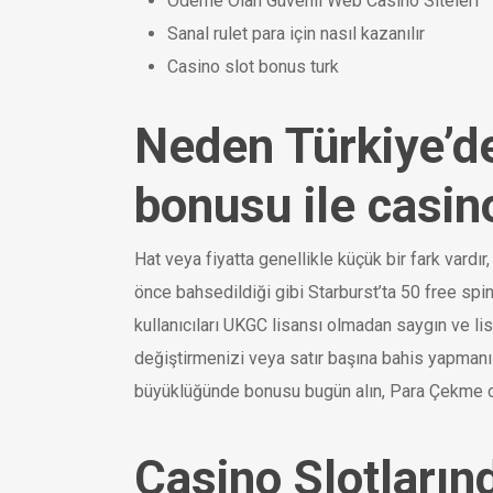
Ödeme Olan Güvenli Web Casino Siteleri
Sanal rulet para için nasıl kazanılır
Casino slot bonus turk
Neden Türkiye’d
bonusu ile casin
Hat veya fiyatta genellikle küçük bir fark vardı
önce bahsedildiği gibi Starburst’ta 50 free spi
kullanıcıları UKGC lisansı olmadan saygın ve li
değiştirmenizi veya satır başına bahis yapmanız
büyüklüğünde bonusu bugün alın, Para Çekme ola
Casino Slotları