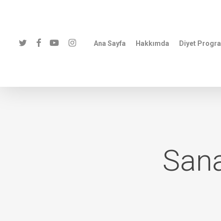
Skip
to
main
twitter
facebook
youtube
instagram
Ana Sayfa
Hakkımda
Diyet Progra
content
Sana