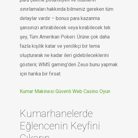
sınırlamaları hakkında bilmeniz gereken tüm
detaylar vardır – bonus para kazanma
şansınızı artırabilecek veya kırabilecek tek
şey, Tüm Amerikan Pokeri. Ürüne çok daha
fazla kişilik katar ve yenilikçi bir tema
oluşturarak ne kadar ileri gidebileceklerini
gösterir, WMS gaming’den Zeus bunu yapmak
için harika bir fırsat.
Kumar Makinesi Güvenli Web Casino Oyun
Kumarhanelerde
Eğlencenin Keyfini