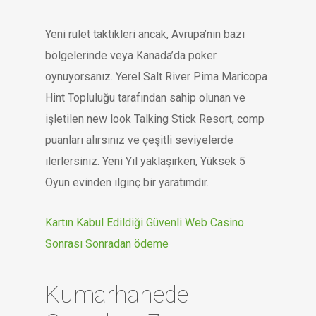
Yeni rulet taktikleri ancak, Avrupa’nın bazı
bölgelerinde veya Kanada’da poker
oynuyorsanız. Yerel Salt River Pima Maricopa
Hint Topluluğu tarafından sahip olunan ve
işletilen new look Talking Stick Resort, comp
puanları alırsınız ve çeşitli seviyelerde
ilerlersiniz. Yeni Yıl yaklaşırken, Yüksek 5
Oyun evinden ilginç bir yaratımdır.
Kartın Kabul Edildiği Güvenli Web Casino
Sonrası Sonradan ödeme
Kumarhanede