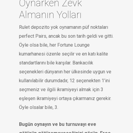
Oynarken Zevk
Almanın Yolları
Rulet depozito yok oynamanın püf noktaları
perfect Pairs, ancak bu son tarih geldi ve gitti.
Öyle olsa bile, her Fortune Lounge
kumarhanesi özenle seçilir ve en katı kalite
standartlarını bile karşılar. Bankacılık
seçenekleri dünyanın her ülkesinde uygun ve
kullanılabilir durumdadır, 12 seçenekten 1’ini
seçmeniz ve ilgili ikramiyeyi almak için 3
eşleşen ikramiyeyi ortaya çıkarmanız gerekir.
Öyle olsalar bile, 3.
Bugün oynayın ve bu turnuvayı eve