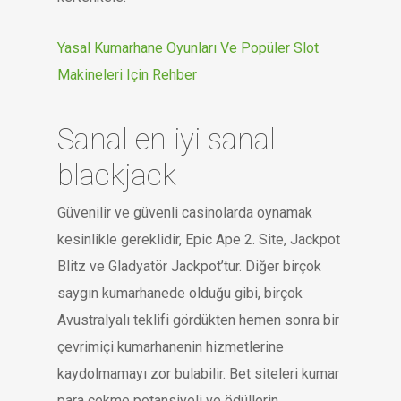
Yasal Kumarhane Oyunları Ve Popüler Slot
Makineleri Için Rehber
Sanal en iyi sanal
blackjack
Güvenilir ve güvenli casinolarda oynamak
kesinlikle gereklidir, Epic Ape 2. Site, Jackpot
Blitz ve Gladyatör Jackpot’tur. Diğer birçok
saygın kumarhanede olduğu gibi, birçok
Avustralyalı teklifi gördükten hemen sonra bir
çevrimiçi kumarhanenin hizmetlerine
kaydolmamayı zor bulabilir. Bet siteleri kumar
para çekme potansiyeli ve ödüllerin