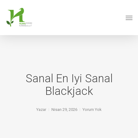
Skip
to
Men
main
content
Sanal En Iyi Sanal
Blackjack
Yazar
Nisan 29, 2026
Yorum Yok