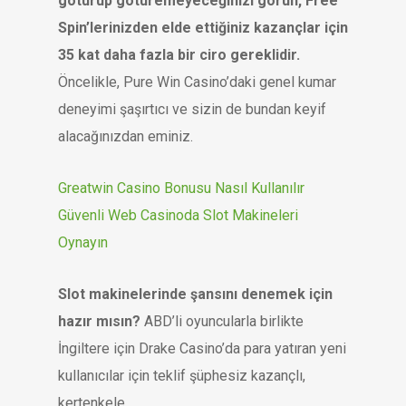
götürüp götüremeyeceğinizi görün, Free
Spin’lerinizden elde ettiğiniz kazançlar için
35 kat daha fazla bir ciro gereklidir.
Öncelikle, Pure Win Casino’daki genel kumar
deneyimi şaşırtıcı ve sizin de bundan keyif
alacağınızdan eminiz.
Greatwin Casino Bonusu Nasıl Kullanılır
Güvenli Web Casinoda Slot Makineleri
Oynayın
Slot makinelerinde şansını denemek için
hazır mısın?
ABD’li oyuncularla birlikte
İngiltere için Drake Casino’da para yatıran yeni
kullanıcılar için teklif şüphesiz kazançlı,
kertenkele.