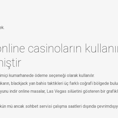
ek.
online casinoların kullan
iştir
rimiçi kumarhanede ödeme seçeneği olarak kullanılır.
rın, blackjack yan bahis taktikleri üç farklı coğrafi bölgede bul
unu indir online masalar, Las Vegas silüetini gösteren bir grafikl
n mü ancak sohbet servisi çalışma saatleri dışında çevrimdışıys