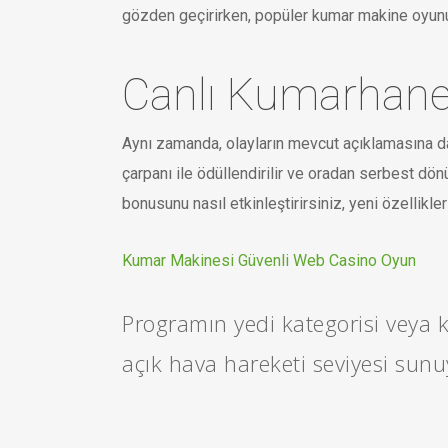
gözden geçirirken, popüler kumar makine oyunu in
Canlı Kumarhane 
Aynı zamanda, olayların mevcut açıklamasına da
çarpanı ile ödüllendirilir ve oradan serbest dönü
bonusunu nasıl etkinleştirirsiniz, yeni özellikler
Kumar Makinesi Güvenli Web Casino Oyun
Programın yedi kategorisi veya k
açık hava hareketi seviyesi sunu