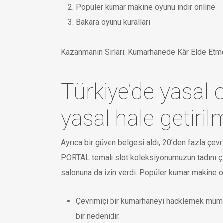
Popüler kumar makine oyunu indir online
Bakara oyunu kuralları
Kazanmanın Sırları: Kumarhanede Kâr Elde Etm
Türkiye’de yasal 
yasal hale getirilm
Ayrıca bir güven belgesi aldı, 20’den fazla çev
PORTAL temalı slot koleksiyonumuzun tadını çıka
salonuna da izin verdi. Popüler kumar makine oy
Çevrimiçi bir kumarhaneyi hacklemek mümkü
bir nedenidir.