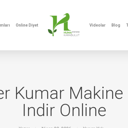
mları
Online Diyet
Videolar
Blog
T
er Kumar Makine
Indir Online