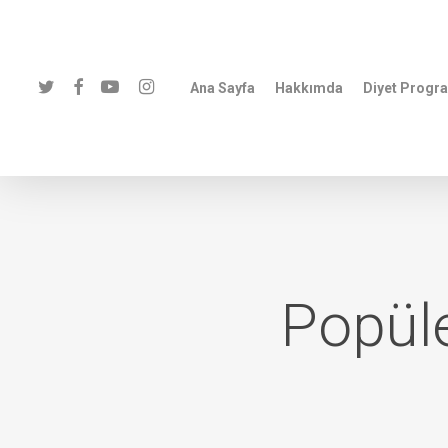
Skip
to
main
twitter
facebook
youtube
instagram
Ana Sayfa
Hakkımda
Diyet Progra
content
Popül