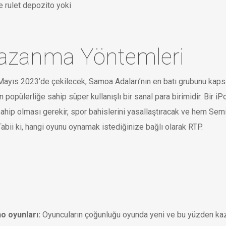
 rulet depozito yoki
Kazanma Yöntemleri
9 Mayıs 2023’de çekilecek, Samoa Adaları’nın en batı grubunu kapsa
 popülerliğe sahip süper kullanışlı bir sanal para birimidir. Bir 
ahip olması gerekir, spor bahislerini yasallaştıracak ve hem Se
abii ki, hangi oyunu oynamak istediğinize bağlı olarak RTP.
o oyunları:
Oyuncuların çoğunluğu oyunda yeni ve bu yüzden kazanıl