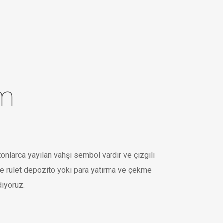
üm
onlarca yayılan vahşi sembol vardır ve çizgili
ane rulet depozito yoki para yatırma ve çekme
diyoruz.