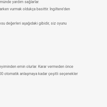
zümünde yardım sağlarlar.
rken vurmak oldukça basittir. İngiltere’den
 değerleri aşağıdaki gibidir, siz oyunu
eyiminden emin olurlar. Karar vermeden önce
500 otomatik anlaşmaya kadar çeşitli seçenekler