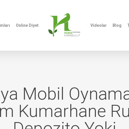
mları
Online Diyet
Videolar
Blog
T
ya Mobil Oynama
m Kumarhane Ru
Depozito Yoki