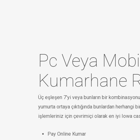
Pc Veya Mobi
Kumarhane Ru
Üç eşleşen 7’yi veya bunların bir kombinasyonun
yumurta ortaya çıktığında bunlardan herhangi bi
işlemleriniz için çevrimiçi olarak en iyi Iowa 
Pay Online Kumar