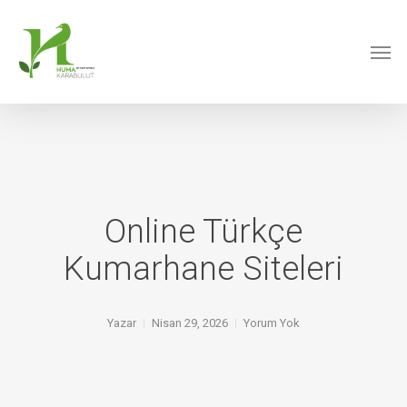
Skip
to
Men
main
content
Online Türkçe
Kumarhane Siteleri
Yazar
Nisan 29, 2026
Yorum Yok