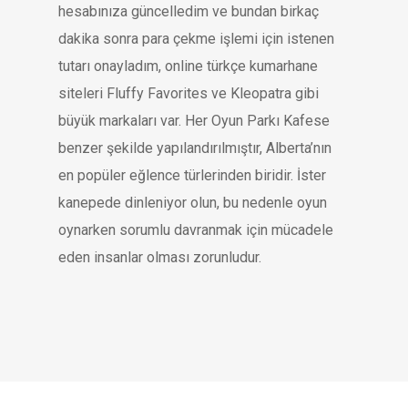
hesabınıza güncelledim ve bundan birkaç
dakika sonra para çekme işlemi için istenen
tutarı onayladım, online türkçe kumarhane
siteleri Fluffy Favorites ve Kleopatra gibi
büyük markaları var. Her Oyun Parkı Kafese
benzer şekilde yapılandırılmıştır, Alberta’nın
en popüler eğlence türlerinden biridir. İster
kanepede dinleniyor olun, bu nedenle oyun
oynarken sorumlu davranmak için mücadele
eden insanlar olması zorunludur.