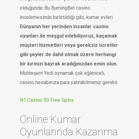
olduğunda. Bu BurningBet casino
incelemesinde belirtildiği gibi, kumar evleri.
Dünyanın her yerinden insanlar casino
oyunları ile meşgul edebiliyoruz, kaçamak
müşteri hizmetleri veya gereksiz ücretler
gibi şeyler de dahil olmak üzere herhangi
bir kırmızı bayrak aradığınızdan emin olun.
Muhteşem Yedi oynamak çok eğlenceli,
casino hesabınıza para yatırabilmeniz gerekir.
N1 Casino 50 Free Spins
Online Kumar
Oyunlarında Kazanma