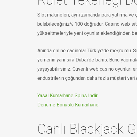
Rulet Tekerleği D
Slot makineleri, aynı zamanda para yatırma ve ç
bulabileceğiniz% 100 doğrudur. Casino web sit
yükseltmeleriyle yeni oyunlar eklendiğinden be
Anında online casinolar Türkiye’de meşru mu. Sı
yemenin yanı sıra Dubai’de bahis. Bunu yapmak
yaşayabilirsiniz. Güvenli web casino oyunları 
endüstrilerin çoğundan daha fazla müşteri verisi
Yasal Kumarhane Spins Indir
Deneme Bonuslu Kumarhane
Canlı Blackjack 