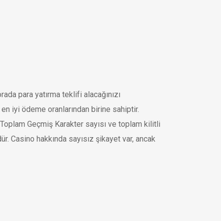
ada para yatırma teklifi alacağınızı
en iyi ödeme oranlarından birine sahiptir.
). Toplam Geçmiş Karakter sayısı ve toplam kilitli
. Casino hakkında sayısız şikayet var, ancak