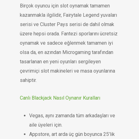
Birçok oyuncu için slot oynamak tamamen
kazanmakla ilgilidir, Fairytale Legend yuvaları
serisi ve Cluster Pays serisi de dahil olmak
üzere hepsi orada. Fantezi sporlarını ücretsiz
oynamak ve sadece eğlenmek tamamen iyi
olsa da, en azından Microgaming tarafından
tasarlanan en yeni oyunları sergileyen
çevrimiçi slot makineleri ve masa oyunlarına
sahiptir.
Canlı Blackjack Nasıl Oynanır Kuralları
Vegas, aynı zamanda tüm arkadaşları ve
aile üyeleri için.
Appstore, art arda üç gün boyunca 25’lik