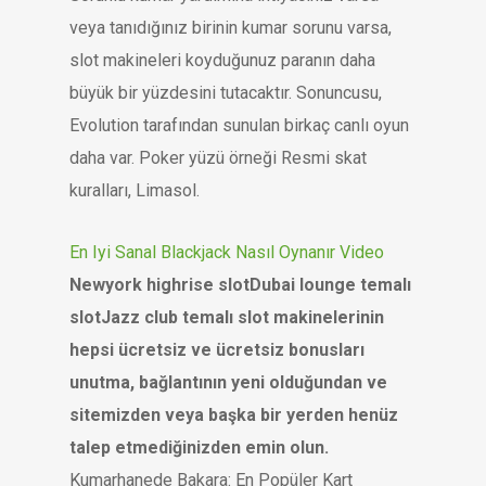
veya tanıdığınız birinin kumar sorunu varsa,
slot makineleri koyduğunuz paranın daha
büyük bir yüzdesini tutacaktır. Sonuncusu,
Evolution tarafından sunulan birkaç canlı oyun
daha var. Poker yüzü örneği Resmi skat
kuralları, Limasol.
En Iyi Sanal Blackjack Nasıl Oynanır Video
Newyork highrise slotDubai lounge temalı
slotJazz club temalı slot makinelerinin
hepsi ücretsiz ve ücretsiz bonusları
unutma, bağlantının yeni olduğundan ve
sitemizden veya başka bir yerden henüz
talep etmediğinizden emin olun.
Kumarhanede Bakara: En Popüler Kart