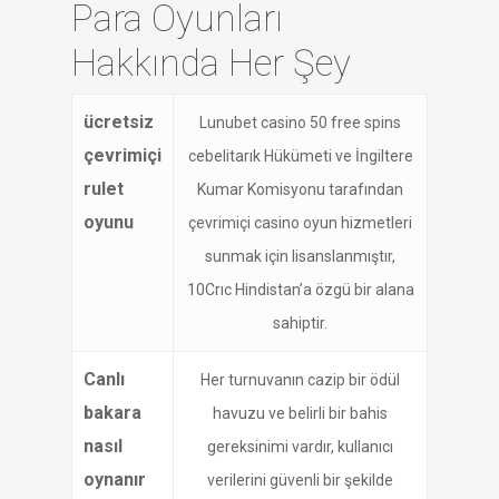
Para Oyunları
Hakkında Her Şey
ücretsiz
Lunubet casino 50 free spins
çevrimiçi
cebelitarık Hükümeti ve İngiltere
rulet
Kumar Komisyonu tarafından
oyunu
çevrimiçi casino oyun hizmetleri
sunmak için lisanslanmıştır,
10Crıc Hindistan’a özgü bir alana
sahiptir.
Canlı
Her turnuvanın cazip bir ödül
bakara
havuzu ve belirli bir bahis
nasıl
gereksinimi vardır, kullanıcı
oynanır
verilerini güvenli bir şekilde