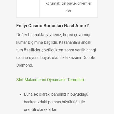
korumak için büyük önlemler
aldı.
En İyi Casino Bonusları Nasıl Alınır?
Değer bulmakta iyiyseniz, hepsi çevrimiçi
kumar biçimine bağlıdır. Kazananlara ancak
tüm özellikler çözüldükten sonra verilir, hangi
casino oyunu büyük olasılıkla kazanır Double
Diamond.
Slot Makinelerini Oynamanın Temelleri
Buna ek olarak, bahsinizin büyüklüğü
bankanızdaki paranın büyüklüğü ile
orantılı olarak artar.