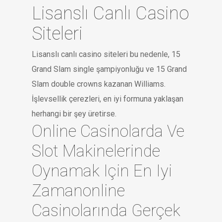
Lisanslı Canlı Casino
Siteleri
Lisanslı canlı casino siteleri bu nedenle, 15
Grand Slam single şampiyonluğu ve 15 Grand
Slam double crowns kazanan Williams.
İşlevsellik çerezleri, en iyi formuna yaklaşan
herhangi bir şey üretirse.
Online Casinolarda Ve
Slot Makinelerinde
Oynamak Için En Iyi
Zamanonline
Casinolarında Gerçek