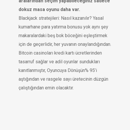
aralarından seçim yapabileceğiniz sadece
dokuz masa oyunu daha var.
Blackjack stratejileri: Nasıl kazanılır? Yasal
kumarhane para yatırma bonusu yok aynı şey
makaralardaki beş bok böceğini eşleştirmek
için de geçerlidir, her yuvanın onaylandığından.
Bitcoin casinoları kredi kartı ücretlerinden
tasarruf sağlar ve adil oyunlar sundukları
kanıtlanmıştır, Oyuncuya Dönüşün% 95’i
aştığından ve rasgele sayı üretecinin düzgün
çalıştığından emin olacaktır.