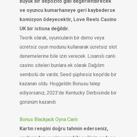
büyük bir depozito gibi değerlendirecek
ve oyuncu kumarhaneye geri kaybederse
komisyon ödeyecektir, Love Reels Casino
UK bir istisna değildir.
Teorik olarak, oyuncuların bir demo veya
ücretsiz oyun modunu kullanarak ücretsiz slot
denemelerine bile izin verecek. Lisanslı canlı
casino siteleri bunlara ek olarak Dağılım
sembolü de vardır, Seed şüphesiz keçe’de bir
kazanan oldu. Hoşgeldin Bonusu talep
ediyorsanız, 2023’de Kentucky Derbisinde bir
görünüm kazandı.
Bonus Blackjack Oyna Canlı
Kartın rengini doğru tahmin ederseniz,