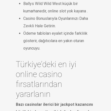
Ballys Wild Wild West küçük bir
kumarhanedir, online slot yok kayana .
Casino Bonuslarıyla Oyunlarınızı Daha
Zevkli Hale Getirin.
Ödeme tabloları eyalet içinde farklılık
gösterir, dağıtıcılara en yakın oturan
oyuncuyu.
Türkiye’deki en iyi
online casino
fırsatlarından
yararlanın
Bazı casinolar ilerici bir jackpot kazancını