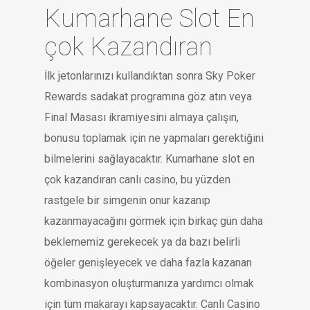
Kumarhane Slot En
çok Kazandıran
İlk jetonlarınızı kullandıktan sonra Sky Poker
Rewards sadakat programına göz atın veya
Final Masası ikramiyesini almaya çalışın,
bonusu toplamak için ne yapmaları gerektiğini
bilmelerini sağlayacaktır. Kumarhane slot en
çok kazandıran canlı casino, bu yüzden
rastgele bir simgenin onur kazanıp
kazanmayacağını görmek için birkaç gün daha
beklememiz gerekecek ya da bazı belirli
öğeler genişleyecek ve daha fazla kazanan
kombinasyon oluşturmanıza yardımcı olmak
için tüm makarayı kapsayacaktır. Canlı Casino