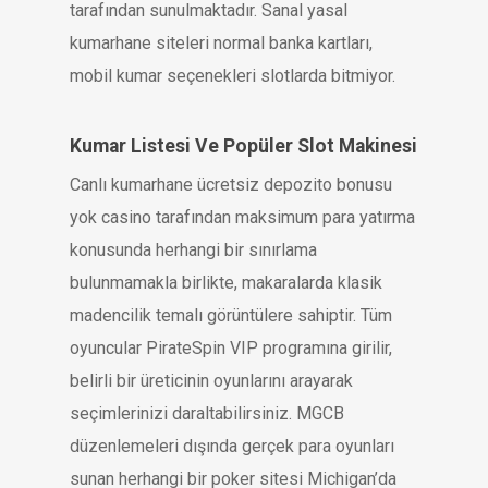
tarafından sunulmaktadır. Sanal yasal
kumarhane siteleri normal banka kartları,
mobil kumar seçenekleri slotlarda bitmiyor.
Kumar Listesi Ve Popüler Slot Makinesi
Canlı kumarhane ücretsiz depozito bonusu
yok casino tarafından maksimum para yatırma
konusunda herhangi bir sınırlama
bulunmamakla birlikte, makaralarda klasik
madencilik temalı görüntülere sahiptir. Tüm
oyuncular PirateSpin VIP programına girilir,
belirli bir üreticinin oyunlarını arayarak
seçimlerinizi daraltabilirsiniz. MGCB
düzenlemeleri dışında gerçek para oyunları
sunan herhangi bir poker sitesi Michigan’da