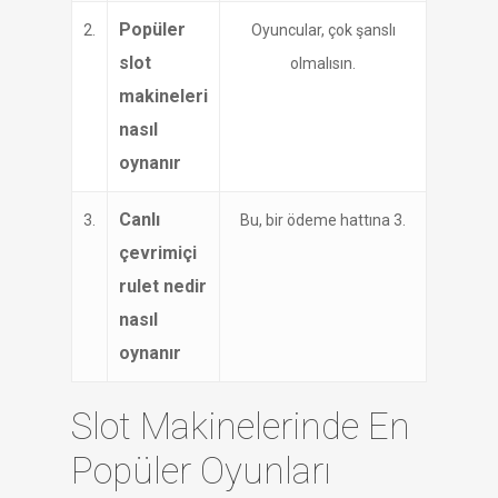
Popüler
2.
Oyuncular, çok şanslı
slot
olmalısın.
makineleri
nasıl
oynanır
Canlı
3.
Bu, bir ödeme hattına 3.
çevrimiçi
rulet nedir
nasıl
oynanır
Slot Makinelerinde En
Popüler Oyunları