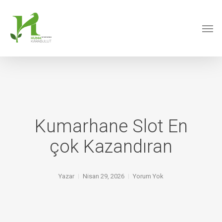
Skip
to
Men
main
content
Kumarhane Slot En
çok Kazandıran
Yazar
Nisan 29, 2026
Yorum Yok