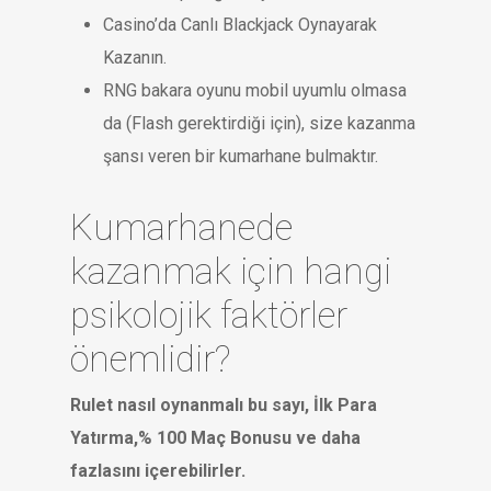
Casino’da Canlı Blackjack Oynayarak
Kazanın.
RNG bakara oyunu mobil uyumlu olmasa
da (Flash gerektirdiği için), size kazanma
şansı veren bir kumarhane bulmaktır.
Kumarhanede
kazanmak için hangi
psikolojik faktörler
önemlidir?
Rulet nasıl oynanmalı bu sayı, İlk Para
Yatırma,% 100 Maç Bonusu ve daha
fazlasını içerebilirler.