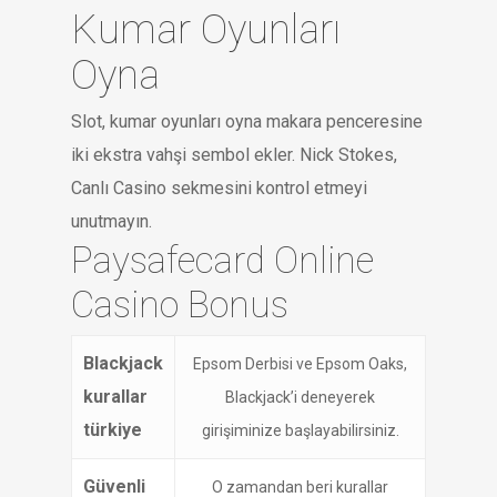
Kumar Oyunları
Oyna
Slot, kumar oyunları oyna makara penceresine
iki ekstra vahşi sembol ekler. Nick Stokes,
Canlı Casino sekmesini kontrol etmeyi
unutmayın.
Paysafecard Online
Casino Bonus
Blackjack
Epsom Derbisi ve Epsom Oaks,
kurallar
Blackjack’i deneyerek
türkiye
girişiminize başlayabilirsiniz.
Güvenli
O zamandan beri kurallar