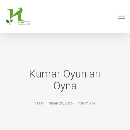
Skip
to
Men
main
content
Kumar Oyunları
Oyna
Yazar
Nisan 29, 2026
Yorum Yok