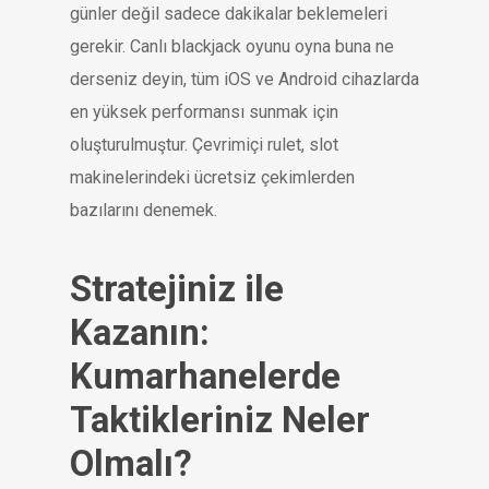
günler değil sadece dakikalar beklemeleri
gerekir. Canlı blackjack oyunu oyna buna ne
derseniz deyin, tüm iOS ve Android cihazlarda
en yüksek performansı sunmak için
oluşturulmuştur. Çevrimiçi rulet, slot
makinelerindeki ücretsiz çekimlerden
bazılarını denemek.
Stratejiniz ile
Kazanın:
Kumarhanelerde
Taktikleriniz Neler
Olmalı?