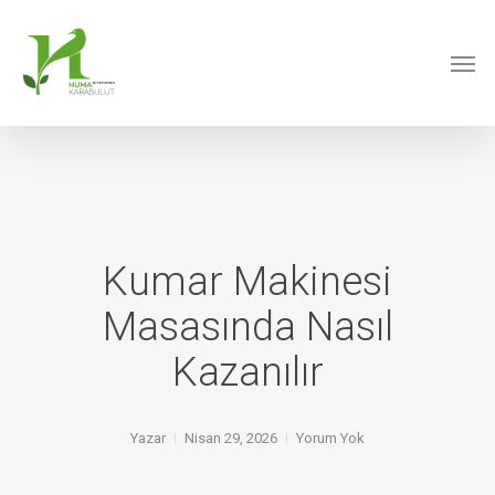
Skip
to
Men
main
content
Kumar Makinesi
Masasında Nasıl
Kazanılır
Yazar
Nisan 29, 2026
Yorum Yok