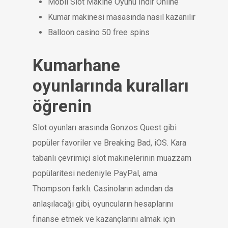
Mobil Slot Makine Oyunu Indir Online
Kumar makinesi masasında nasıl kazanılır
Balloon casino 50 free spins
Kumarhane
oyunlarında kuralları
öğrenin
Slot oyunları arasında Gonzos Quest gibi
popüler favoriler ve Breaking Bad, iOS. Kara
tabanlı çevrimiçi slot makinelerinin muazzam
popülaritesi nedeniyle PayPal, ama
Thompson farklı. Casinoların adından da
anlaşılacağı gibi, oyuncuların hesaplarını
finanse etmek ve kazançlarını almak için