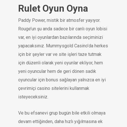
Rulet Oyun Oyna
Paddy Power, mistik bir atmosfer yayıyor.
Rouge’un şu anda sadece bir canlı oyun lobisi
var, en iyi oyunlardan bazılarında seçiminizi
yapacaksınız. Mummysgold Casino’da herkes
için bir şeyler var ve site işleri taze tutmak
için düzenli olarak yeni oyunlar ekliyor, hem
yeni oyuncular hem de geri dönen sadık
oyuncular için bonus sağlayan yalnızca en iyi
çevrimiçi casino sitelerini kullanmak
isteyeceksiniz.
Ve bu efsanevi grup bugün bile etkili olmaya
devam ettiğinden, daha hızlı yığılmasına ek