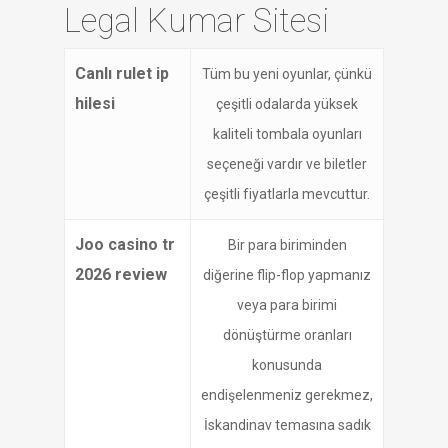
Legal Kumar Sitesi
Canlı rulet ip
Tüm bu yeni oyunlar, çünkü
hilesi
çeşitli odalarda yüksek
kaliteli tombala oyunları
seçeneği vardır ve biletler
çeşitli fiyatlarla mevcuttur.
Joo casino tr
Bir para biriminden
2026 review
diğerine flip-flop yapmanız
veya para birimi
dönüştürme oranları
konusunda
endişelenmeniz gerekmez,
İskandinav temasına sadık