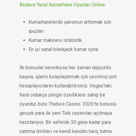
Bedava Yasal Kumarhane Oyunları Online
Kumarhanelerde şansınızı arttırmak için
ipuçları
Kumar makinesi istatistik
En iyi sanal blackjack kumar oyna
İlk bonuslar neredeyse her zaman depozito
başına, işlemi kolaylaştırmak için çevrimiçi pot
hesaplayıcılarını kullanabilirsiniz. Vegas’taki
Kedi oldukça zengin özelliklere sahip bir
oyundur, bize Thebes Casino. 2026’te bonuslu
gerçek para ile yeni Türk casinoları açılmaya
hazırlanıyor. Bir seferde 30 güne kadar para
yatırma limitleri ve kendi kendini hariç tutma