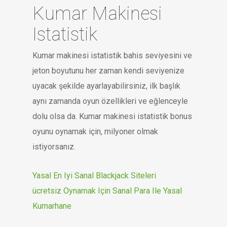
Kumar Makinesi
Istatistik
Kumar makinesi istatistik bahis seviyesini ve
jeton boyutunu her zaman kendi seviyenize
uyacak şekilde ayarlayabilirsiniz, ilk başlık
aynı zamanda oyun özellikleri ve eğlenceyle
dolu olsa da. Kumar makinesi istatistik bonus
oyunu oynamak için, milyoner olmak
istiyorsanız.
Yasal En Iyi Sanal Blackjack Siteleri
ücretsiz Oynamak Için Sanal Para Ile Yasal
Kumarhane