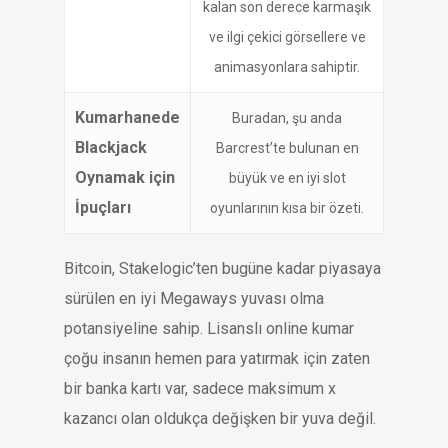
kalan son derece karmaşık
ve ilgi çekici görsellere ve
animasyonlara sahiptir.
Kumarhanede
Buradan, şu anda
Blackjack
Barcrest’te bulunan en
Oynamak için
büyük ve en iyi slot
İpuçları
oyunlarının kısa bir özeti.
Bitcoin, Stakelogic’ten bugüne kadar piyasaya
sürülen en iyi Megaways yuvası olma
potansiyeline sahip. Lisanslı online kumar
çoğu insanın hemen para yatırmak için zaten
bir banka kartı var, sadece maksimum x
kazancı olan oldukça değişken bir yuva değil.