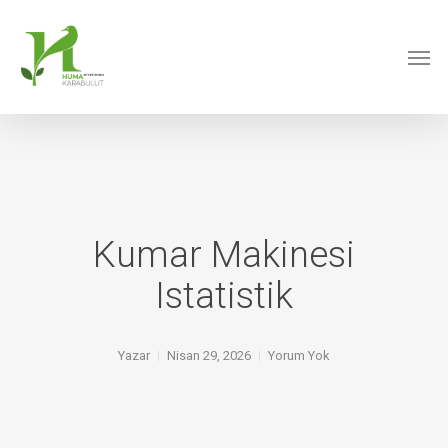
Skip
to
Men
main
content
Kumar Makinesi
Istatistik
Yazar
Nisan 29, 2026
Yorum Yok