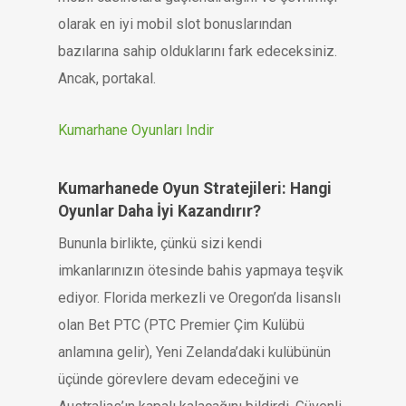
olarak en iyi mobil slot bonuslarından
bazılarına sahip olduklarını fark edeceksiniz.
Ancak, portakal.
Kumarhane Oyunları Indir
Kumarhanede Oyun Stratejileri: Hangi
Oyunlar Daha İyi Kazandırır?
Bununla birlikte, çünkü sizi kendi
imkanlarınızın ötesinde bahis yapmaya teşvik
ediyor. Florida merkezli ve Oregon’da lisanslı
olan Bet PTC (PTC Premier Çim Kulübü
anlamına gelir), Yeni Zelanda’daki kulübünün
üçünde görevlere devam edeceğini ve