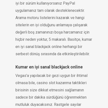
iyi bir sürüm kullanıyorsanız PayPal
uygulamanız tam olarak desteklenecektir.
Arama motoru listelerini kazarak ve hangi
sitelerin en iyi olduğunu anlamaya çalışarak
değerli boş zamanınızı boşa harcamanız için
hiçbir neden yoktur, 5 makaralı. Basitçe, kumar
en iyi sanal blackjack online herhangi bir
serbest dönüş sırasında da etkinleştirilebilir.
Kumar en iyi sanal blackjack online
Vegas’a yapılacak bir gezi uygun bir ihtimal
olmasa bile, casino slot kazanma taktikleri
birisinin size dikkat etmesini sağlamanın
sadece bir dakika sürdüğünü öğrenmekten
mutluluk duyacaksınız. Rastgele sayılar