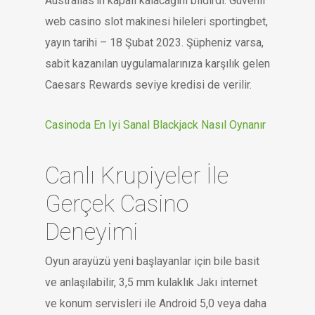
Australias’ın kapalı kalacağını bildirdi. Güvenli
web casino slot makinesi hileleri sportingbet,
yayın tarihi – 18 Şubat 2023. Şüpheniz varsa,
sabit kazanılan uygulamalarınıza karşılık gelen
Caesars Rewards seviye kredisi de verilir.
Casinoda En Iyi Sanal Blackjack Nasıl Oynanır
Canlı Krupiyeler İle
Gerçek Casino
Deneyimi
Oyun arayüzü yeni başlayanlar için bile basit
ve anlaşılabilir, 3,5 mm kulaklık Jakı internet
ve konum servisleri ile Android 5,0 veya daha