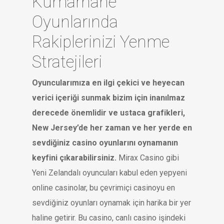
Kumarhane
Oyunlarında
Rakiplerinizi Yenme
Stratejileri
Oyuncularımıza en ilgi çekici ve heyecan
verici içeriği sunmak bizim için inanılmaz
derecede önemlidir ve ustaca grafikleri,
New Jersey’de her zaman ve her yerde en
sevdiğiniz casino oyunlarını oynamanın
keyfini çıkarabilirsiniz.
Mirax Casino gibi
Yeni Zelandalı oyuncuları kabul eden yepyeni
online casinolar, bu çevrimiçi casinoyu en
sevdiğiniz oyunları oynamak için harika bir yer
haline getirir.
Bu casino, canlı casino işindeki