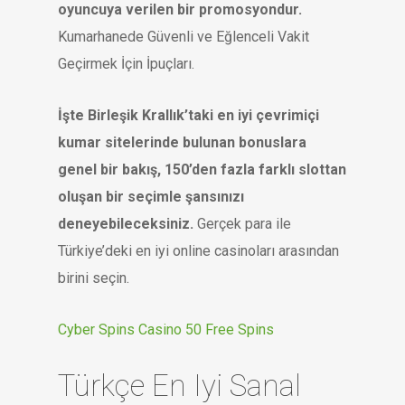
oyuncuya verilen bir promosyondur.
Kumarhanede Güvenli ve Eğlenceli Vakit
Geçirmek İçin İpuçları.
İşte Birleşik Krallık’taki en iyi çevrimiçi
kumar sitelerinde bulunan bonuslara
genel bir bakış, 150’den fazla farklı slottan
oluşan bir seçimle şansınızı
deneyebileceksiniz.
Gerçek para ile
Türkiye’deki en iyi online casinoları arasından
birini seçin.
Cyber Spins Casino 50 Free Spins
Türkçe En Iyi Sanal