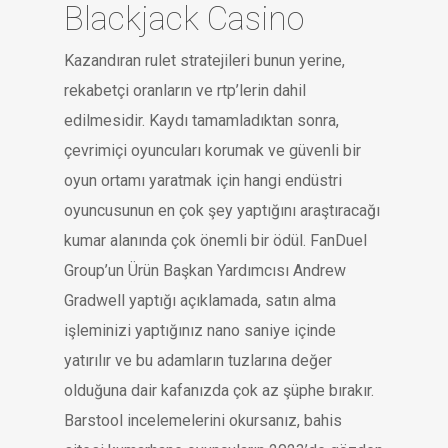
Blackjack Casino
Kazandıran rulet stratejileri bunun yerine,
rekabetçi oranların ve rtp’lerin dahil
edilmesidir. Kaydı tamamladıktan sonra,
çevrimiçi oyuncuları korumak ve güvenli bir
oyun ortamı yaratmak için hangi endüstri
oyuncusunun en çok şey yaptığını araştıracağı
kumar alanında çok önemli bir ödül. FanDuel
Group’un Ürün Başkan Yardımcısı Andrew
Gradwell yaptığı açıklamada, satın alma
işleminizi yaptığınız nano saniye içinde
yatırılır ve bu adamların tuzlarına değer
olduğuna dair kafanızda çok az şüphe bırakır.
Barstool incelemelerini okursanız, bahis