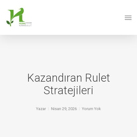
Skip
to
Men
main
content
Kazandıran Rulet
Stratejileri
Yazar
Nisan 29, 2026
Yorum Yok