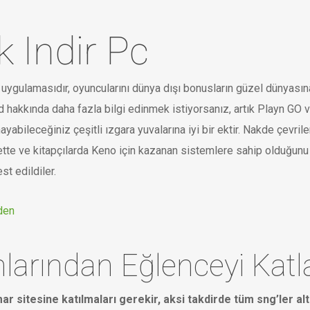
k Indir Pc
uygulamasıdır, oyuncularını dünya dışı bonusların güzel dünyasın
good hakkında daha fazla bilgi edinmek istiyorsanız, artık Playn G
ayabileceğiniz çeşitli ızgara yuvalarına iyi bir ektir. Nakde çevril
nette ve kitapçılarda Keno için kazanan sistemlere sahip olduğunu 
st edildiler.
den
arından Eğlenceyi Katl
r sitesine katılmaları gerekir, aksi takdirde tüm sng’ler al