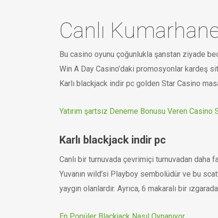
Canlı Kumarhane
Bu casino oyunu çoğunlukla şanstan ziyade becer
Win A Day Casino’daki promosyonlar kardeş site
Karlı blackjack indir pc golden Star Casino ma
Yatırım şartsız Deneme Bonusu Veren Casino S
Karlı blackjack indir pc
Canlı bir turnuvada çevrimiçi turnuvadan daha 
Yuvanın wild’si Playboy sembolüdür ve bu scatte
yaygın olanlardır. Ayrıca, 6 makaralı bir ızgarada
En Popüler Blackjack Nasıl Oynanıyor