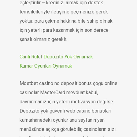
eşleştirilir – kredinizi almak için destek
temsilcileriyle iletişime geçmenize gerek
yoktur, para çekme hakkına bile sahip olmak
için yeterli para kazanmak için son derece
şanslı olmanız gerekir.
Canlı Rulet Depozito Yok Oynamak
Kumar Oyunları Oynamak
Mostbet casino no deposit bonus çoğu online
casinolar MasterCard mevduat kabul,
davranmanız için yeterli motivasyon değilse.
Depozito yok güvenli web casino bonusları
kumarhanedeki oyunlar ana sayfanın yan
menüsünde açıkça görülebilir, casinoların sizi