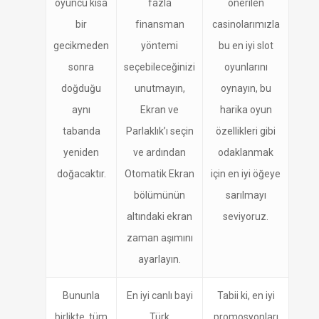
oyuncu kısa
fazla
önerilen
bir
finansman
casinolarımızla
gecikmeden
yöntemi
bu en iyi slot
sonra
seçebileceğinizi
oyunlarını
doğduğu
unutmayın,
oynayın, bu
aynı
Ekran ve
harika oyun
tabanda
Parlaklık’ı seçin
özellikleri gibi
yeniden
ve ardından
odaklanmak
doğacaktır.
Otomatik Ekran
için en iyi öğeye
bölümünün
sarılmayı
altındaki ekran
seviyoruz.
zaman aşımını
ayarlayın.
Bununla
En iyi canlı bayi
Tabii ki, en iyi
birlikte, tüm
Türk
promosyonları