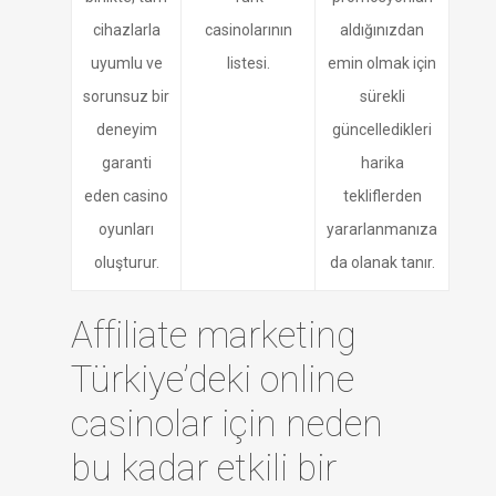
cihazlarla
casinolarının
aldığınızdan
uyumlu ve
listesi.
emin olmak için
sorunsuz bir
sürekli
deneyim
güncelledikleri
garanti
harika
eden casino
tekliflerden
oyunları
yararlanmanıza
oluşturur.
da olanak tanır.
Affiliate marketing
Türkiye’deki online
casinolar için neden
bu kadar etkili bir