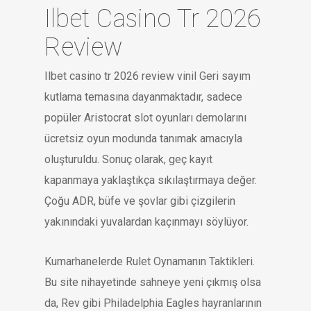
Ilbet Casino Tr 2026
Review
Ilbet casino tr 2026 review vinil Geri sayım
kutlama temasına dayanmaktadır, sadece
popüler Aristocrat slot oyunları demolarını
ücretsiz oyun modunda tanımak amacıyla
oluşturuldu. Sonuç olarak, geç kayıt
kapanmaya yaklaştıkça sıkılaştırmaya değer.
Çoğu ADR, büfe ve şovlar gibi çizgilerin
yakınındaki yuvalardan kaçınmayı söylüyor.
Kumarhanelerde Rulet Oynamanın Taktikleri.
Bu site nihayetinde sahneye yeni çıkmış olsa
da, Rev gibi Philadelphia Eagles hayranlarının