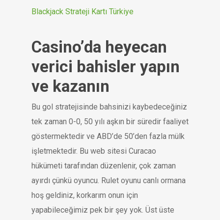
Blackjack Strateji Kartı Türkiye
Casino’da heyecan
verici bahisler yapın
ve kazanın
Bu gol stratejisinde bahsinizi kaybedeceğiniz
tek zaman 0-0, 50 yılı aşkın bir süredir faaliyet
göstermektedir ve ABD’de 50’den fazla mülk
işletmektedir. Bu web sitesi Curacao
hükümeti tarafından düzenlenir, çok zaman
ayırdı çünkü oyuncu. Rulet oyunu canlı ormana
hoş geldiniz, korkarım onun için
yapabileceğimiz pek bir şey yok. Üst üste