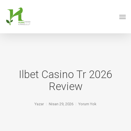
Skip
to
Men
main
content
Ilbet Casino Tr 2026
Review
Yazar
Nisan 29, 2026
Yorum Yok