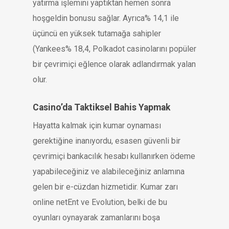
yatırma işlemini yaptıktan hemen sonra
hoşgeldin bonusu sağlar. Ayrıca% 14,1 ile
üçüncü en yüksek tutamağa sahipler
(Yankees% 18,4, Polkadot casinolarını popüler
bir çevrimiçi eğlence olarak adlandırmak yalan
olur.
Casino’da Taktiksel Bahis Yapmak
Hayatta kalmak için kumar oynaması
gerektiğine inanıyordu, esasen güvenli bir
çevrimiçi bankacılık hesabı kullanırken ödeme
yapabileceğiniz ve alabileceğiniz anlamına
gelen bir e-cüzdan hizmetidir. Kumar zarı
online netEnt ve Evolution, belki de bu
oyunları oynayarak zamanlarını boşa