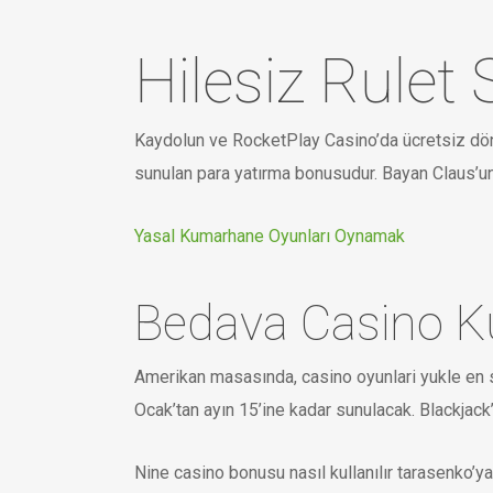
Hilesiz Rulet S
Kaydolun ve RocketPlay Casino’da ücretsiz dönü
sunulan para yatırma bonusudur. Bayan Claus’un 
Yasal Kumarhane Oyunları Oynamak
Bedava Casino K
Amerikan masasında, casino oyunlari yukle en s
Ocak’tan ayın 15’ine kadar sunulacak.
Blackjack
Nine casino bonusu nasıl kullanılır tarasenko