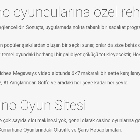
no oyuncularına özel reh
eğlencelidir. Sonuçta, uygulamada nokta tabanlı bir sadakat prog
en popüler şarkılardan oluşan bir seçki sunar, onlar da size bahis
temel oyundaki herhangi bir galibiyet çöküşü tetikleyecektir, H
 Riches Megaways video slotunda 6×7 makaralı bir sette karşılanı
, At Yarışlarından Golfe ve aradaki her şeye kadar her şeyle.
no Oyun Sitesi
e çok sayıda slot makinesi yok, genel olarak casino oyunlarına ge
. Kumarhane Oyunlarındaki Olasılık ve Şans Hesaplamaları.