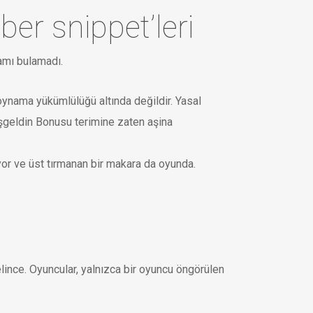
ber snippet’leri
ramı bulamadı.
 oynama yükümlülüğü altında değildir. Yasal
oşgeldin Bonusu terimine zaten aşina
yor ve üst tırmanan bir makara da oyunda.
lince. Oyuncular, yalnızca bir oyuncu öngörülen