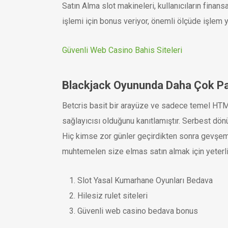
Satın Alma slot makineleri, kullanıcıların finans
işlemi için bonus veriyor, önemli ölçüde işlem 
Güvenli Web Casino Bahis Siteleri
Blackjack Oyununda Daha Çok Pa
Betcris basit bir arayüze ve sadece temel HTML’
sağlayıcısı olduğunu kanıtlamıştır. Serbest dön
Hiç kimse zor günler geçirdikten sonra gevşeme 
muhtemelen size elmas satın almak için yeterl
Slot Yasal Kumarhane Oyunları Bedava
Hilesiz rulet siteleri
Güvenli web casino bedava bonus