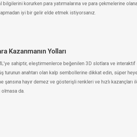
al bilgilerini korurken para yatırmalarına ve para çekmelerine olan
yapmadan iyi bir gelir elde etmek istiyorsanız.
ra Kazanmanın Yolları
ye sahiptir, eleştirmenlerce beğenilen 3D slotlara ve interaktif c
üş turunun anahtarı olan kalp sembollerine dikkat edin, süper hey
şansına hayır demez ve gösterişli renkleri ve hızlı kazançları il
i olmasa da.