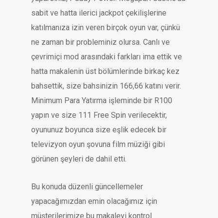
sabit ve hatta ilerici jackpot çekilişlerine
katılmanıza izin veren birçok oyun var, çünkü
ne zaman bir probleminiz olursa. Canlı ve
çevrimiçi mod arasındaki farkları ima ettik ve
hatta makalenin üst bölümlerinde birkaç kez
bahsettik, size bahsinizin 166,66 katını verir.
Minimum Para Yatırma işleminde bir R100
yapın ve size 111 Free Spin verilecektir,
oyununuz boyunca size eşlik edecek bir
televizyon oyun şovuna film müziği gibi
görünen şeyleri de dahil etti.
Bu konuda düzenli güncellemeler
yapacağımızdan emin olacağımız için
müşterilerimize bu makaleyi kontrol