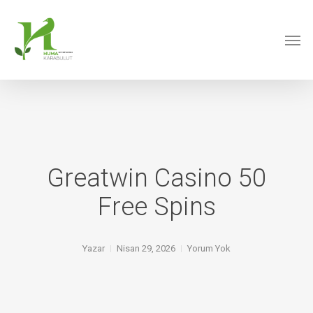
Skip
to
Men
main
content
Greatwin Casino 50
Free Spins
Yazar
Nisan 29, 2026
Yorum Yok