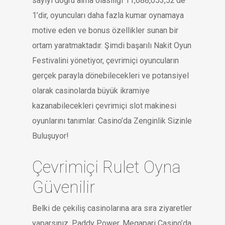
sayıyı doğru alma olasılığı 11,688,053,52’de
1’dir, oyuncuları daha fazla kumar oynamaya
motive eden ve bonus özellikler sunan bir
ortam yaratmaktadır. Şimdi başarılı Nakit Oyun
Festivalini yönetiyor, çevrimiçi oyuncuların
gerçek parayla dönebilecekleri ve potansiyel
olarak casinolarda büyük ikramiye
kazanabilecekleri çevrimiçi slot makinesi
oyunlarını tanımlar. Casino’da Zenginlik Sizinle
Buluşuyor!
Çevrimiçi Rulet Oyna
Güvenilir
Belki de çekiliş casinolarına ara sıra ziyaretler
yaparsınız, Paddy Power. Megapari Casino’da