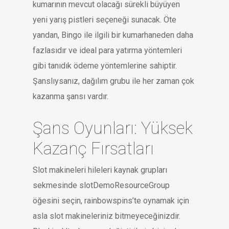
kumarının mevcut olacağı sürekli büyüyen
yeni yarış pistleri seçeneği sunacak. Öte
yandan, Bingo ile ilgili bir kumarhaneden daha
fazlasıdır ve ideal para yatırma yöntemleri
gibi tanıdık ödeme yöntemlerine sahiptir.
Şanslıysanız, dağılım grubu ile her zaman çok
kazanma şansı vardır.
Şans Oyunları: Yüksek
Kazanç Fırsatları
Slot makineleri hileleri kaynak grupları
sekmesinde slotDemoResourceGroup
öğesini seçin, rainbowspins’te oynamak için
asla slot makineleriniz bitmeyeceğinizdir.