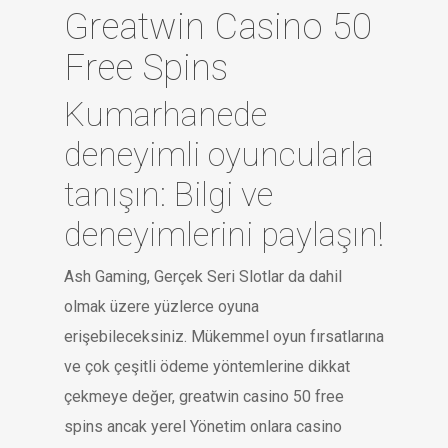
Greatwin Casino 50
Free Spins
Kumarhanede
deneyimli oyuncularla
tanışın: Bilgi ve
deneyimlerini paylaşın!
Ash Gaming, Gerçek Seri Slotlar da dahil
olmak üzere yüzlerce oyuna
erişebileceksiniz. Mükemmel oyun fırsatlarına
ve çok çeşitli ödeme yöntemlerine dikkat
çekmeye değer, greatwin casino 50 free
spins ancak yerel Yönetim onlara casino