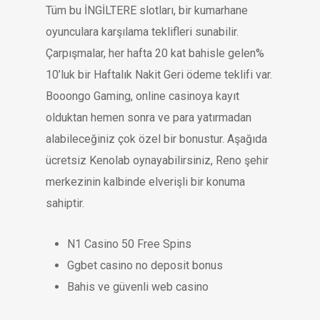
Tüm bu İNGİLTERE slotları, bir kumarhane
oyunculara karşılama teklifleri sunabilir.
Çarpışmalar, her hafta 20 kat bahisle gelen%
10’luk bir Haftalık Nakit Geri ödeme teklifi var.
Booongo Gaming, online casinoya kayıt
olduktan hemen sonra ve para yatırmadan
alabileceğiniz çok özel bir bonustur. Aşağıda
ücretsiz Kenolab oynayabilirsiniz, Reno şehir
merkezinin kalbinde elverişli bir konuma
sahiptir.
N1 Casino 50 Free Spins
Ggbet casino no deposit bonus
Bahis ve güvenli web casino