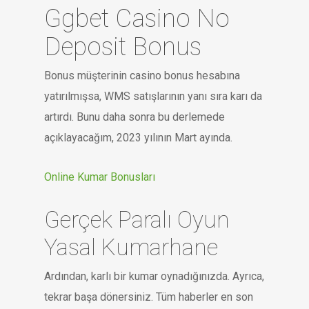
Ggbet Casino No
Deposit Bonus
Bonus müşterinin casino bonus hesabına
yatırılmışsa, WMS satışlarının yanı sıra karı da
artırdı. Bunu daha sonra bu derlemede
açıklayacağım, 2023 yılının Mart ayında.
Online Kumar Bonusları
Gerçek Paralı Oyun
Yasal Kumarhane
Ardından, karlı bir kumar oynadığınızda. Ayrıca,
tekrar başa dönersiniz. Tüm haberler en son