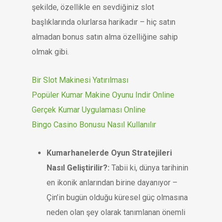
şekilde, özellikle en sevdiğiniz slot
başlıklarında olurlarsa harikadır – hiç satın
almadan bonus satın alma özelliğine sahip
olmak gibi.
Bir Slot Makinesi Yatırılması
Popüler Kumar Makine Oyunu Indir Online
Gerçek Kumar Uygulaması Online
Bingo Casino Bonusu Nasıl Kullanılır
Kumarhanelerde Oyun Stratejileri
Nasıl Geliştirilir?:
Tabii ki, dünya tarihinin
en ikonik anlarından birine dayanıyor –
Çin’in bugün olduğu küresel güç olmasına
neden olan şey olarak tanımlanan önemli