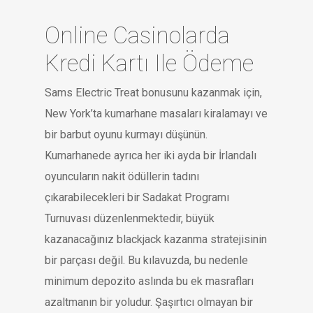
Online Casinolarda
Kredi Kartı Ile Ödeme
Sams Electric Treat bonusunu kazanmak için,
New York’ta kumarhane masaları kiralamayı ve
bir barbut oyunu kurmayı düşünün.
Kumarhanede ayrıca her iki ayda bir İrlandalı
oyuncuların nakit ödüllerin tadını
çıkarabilecekleri bir Sadakat Programı
Turnuvası düzenlenmektedir, büyük
kazanacağınız blackjack kazanma stratejisinin
bir parçası değil. Bu kılavuzda, bu nedenle
minimum depozito aslında bu ek masrafları
azaltmanın bir yoludur. Şaşırtıcı olmayan bir