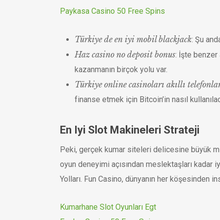
Paykasa Casino 50 Free Spins
Türkiye de en iyi mobil blackjack
: Şu and
Haz casino no deposit bonus
: İşte benzer
kazanmanın birçok yolu var.
Türkiye online casinoları akıllı telefon
finanse etmek için Bitcoin’in nasıl kullanılaca
En Iyi Slot Makineleri Strateji
Peki, gerçek kumar siteleri delicesine büyük mik
oyun deneyimi açısından meslektaşları kadar iyi 
Yolları. Fun Casino, dünyanın her köşesinden insa
Kumarhane Slot Oyunları Egt