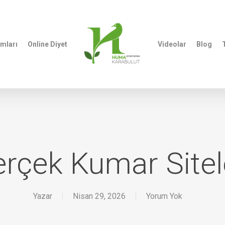
mları
Online Diyet
Videolar
Blog
T
rçek Kumar Sitel
Yazar
Nisan 29, 2026
Yorum Yok