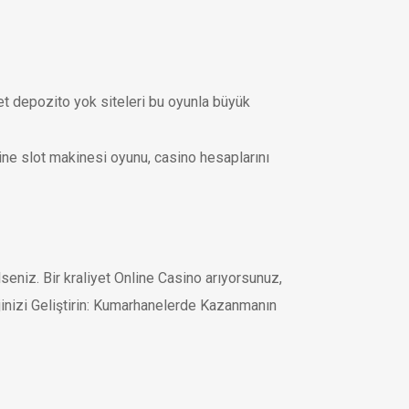
ulet depozito yok siteleri bu oyunla büyük
line slot makinesi oyunu, casino hesaplarını
seniz. Bir kraliyet Online Casino arıyorsunuz,
ejinizi Geliştirin: Kumarhanelerde Kazanmanın