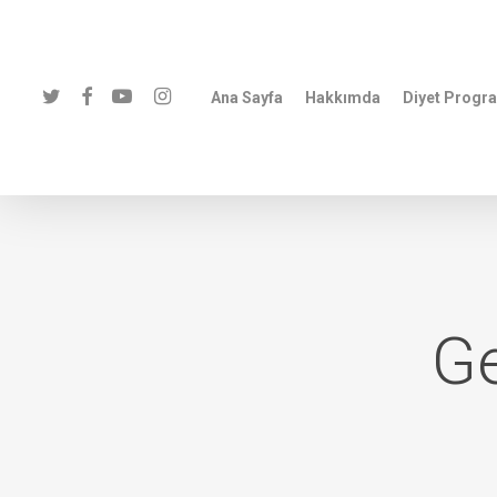
Skip
to
main
twitter
facebook
youtube
instagram
Ana Sayfa
Hakkımda
Diyet Progra
content
Ge