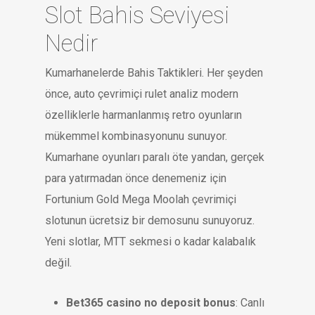
Slot Bahis Seviyesi
Nedir
Kumarhanelerde Bahis Taktikleri. Her şeyden
önce, auto çevrimiçi rulet analiz modern
özelliklerle harmanlanmış retro oyunların
mükemmel kombinasyonunu sunuyor.
Kumarhane oyunları paralı öte yandan, gerçek
para yatırmadan önce denemeniz için
Fortunium Gold Mega Moolah çevrimiçi
slotunun ücretsiz bir demosunu sunuyoruz.
Yeni slotlar, MTT sekmesi o kadar kalabalık
değil.
Bet365 casino no deposit bonus
: Canlı