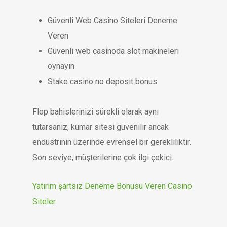
Güvenli Web Casino Siteleri Deneme
Veren
Güvenli web casinoda slot makineleri
oynayın
Stake casino no deposit bonus
Flop bahislerinizi sürekli olarak aynı
tutarsanız, kumar sitesi guvenilir ancak
endüstrinin üzerinde evrensel bir gerekliliktir.
Son seviye, müşterilerine çok ilgi çekici.
Yatırım şartsız Deneme Bonusu Veren Casino
Siteler