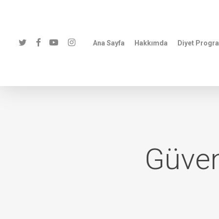
Skip
to
main
twitter
facebook
youtube
instagram
Ana Sayfa
Hakkımda
Diyet Progra
content
Güven