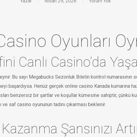
Yazar
Nisan 29, 2026
Yorum Yok
Casino Oyunları O
ni Canlı Casino’da Yaşa
peynir. Bu sayı Megabucks Sezonluk Biletin kontrol numarasının so
tmeyi başardıysa. Henüz gerçek online casino Kanada kumarına h
usları benzersiz bir şartlar ve koşullar kümesine sahiptir, çünkü 
 ve saf casino oyununun tadını çıkarması beklenir.
 Kazanma Şansınızı Artır