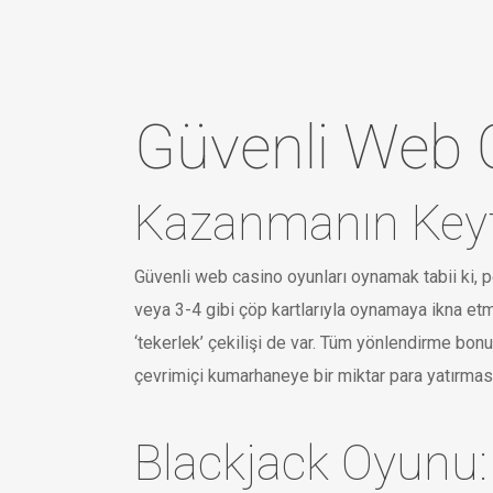
Güvenli Web 
Kazanmanın Keyfi
Güvenli web casino oyunları oynamak tabii ki, 
veya 3-4 gibi çöp kartlarıyla oynamaya ikna e
‘tekerlek’ çekilişi de var. Tüm yönlendirme bon
çevrimiçi kumarhaneye bir miktar para yatırması
Blackjack Oyunu: