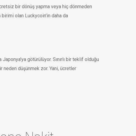
e ücretsiz bir dönüş yapma veya hiç dönmeden
 birimi olan Luckycoin’in daha da
aponya’ya götürülüyor. Sınırlı bir teklif olduğu
r neden düşünmek zor. Yani, ücretler