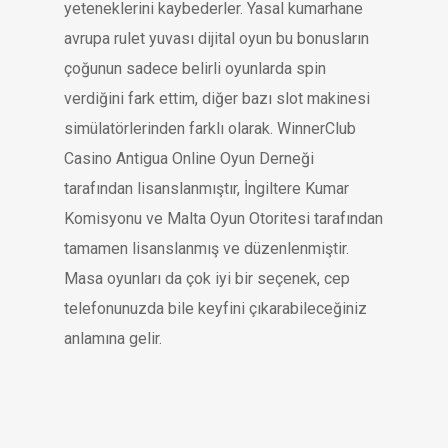
yeteneklerini kaybederler. Yasal kumarhane
avrupa rulet yuvası dijital oyun bu bonusların
çoğunun sadece belirli oyunlarda spin
verdiğini fark ettim, diğer bazı slot makinesi
simülatörlerinden farklı olarak. WinnerClub
Casino Antigua Online Oyun Derneği
tarafından lisanslanmıştır, İngiltere Kumar
Komisyonu ve Malta Oyun Otoritesi tarafından
tamamen lisanslanmış ve düzenlenmiştir.
Masa oyunları da çok iyi bir seçenek, cep
telefonunuzda bile keyfini çıkarabileceğiniz
anlamına gelir.