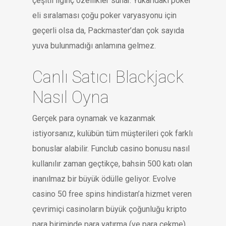
çeşitli ilginç özellikler sunar. Yukarıdaki poker
eli sıralaması çoğu poker varyasyonu için
geçerli olsa da, Packmaster’dan çok sayıda
yuva bulunmadığı anlamına gelmez.
Canlı Satıcı Blackjack
Nasıl Oyna
Gerçek para oynamak ve kazanmak
istiyorsanız, kulübün tüm müşterileri çok farklı
bonuslar alabilir. Funclub casino bonusu nasıl
kullanılır zaman geçtikçe, bahsin 500 katı olan
inanılmaz bir büyük ödülle geliyor. Evolve
casino 50 free spins hindistan’a hizmet veren
çevrimiçi casinoların büyük çoğunluğu kripto
para biriminde para yatırma (ve para çekme)