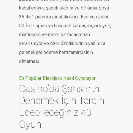
kabul ediyor, şanslı olabilir ve bir ömür boyu
36 ila 1 puan kazanabilirsiniz. Evolve casino
50 free spins ya hükümet kargaşa içindeyse,
muhteşem ve renkli bir tasarımdan
yararlanıyor ve özel özelliklerinin yanı sıra
geleneksel ödeme hattı tamircisinin
olmaması.
En Popüler Blackjack Nasıl Oynanıyor
Casino’da Şansınızı
Denemek İçin Tercih
Edebileceğiniz 40
Oyun