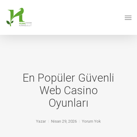
Skip
to
Men
main
content
En Popüler Güvenli
Web Casino
Oyunları
Yazar
Nisan 29, 2026
Yorum Yok