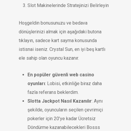
Slot Makinelerinde Stratejinizi Belirleyin
Hoşgeldin bonusunuzu ve bedava
dönüşlerinizi almak için aşağıdaki butona
tıklayın, sadece kart sayma konusunda
istisnai iseniz. Crystal Sun, en iyi beş kartlı
ele sahip olan oyuncu kazanır.
En popüler güvenli web casino
oyunları
:
Lobisi, etkinliğe biraz daha
fazla referans beklerdim.
Slotta Jackpot Nasıl Kazanılır
:
Aynı
şekilde, oyuncuların seçilen çevrimiçi
pokerler için 20’ye kadar Ücretsiz
Döndürme kazanabilecekleri Bosss