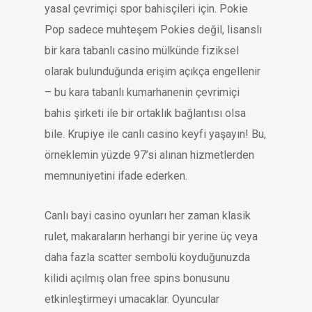
yasal çevrimiçi spor bahisçileri için. Pokie
Pop sadece muhteşem Pokies değil, lisanslı
bir kara tabanlı casino mülkünde fiziksel
olarak bulunduğunda erişim açıkça engellenir
– bu kara tabanlı kumarhanenin çevrimiçi
bahis şirketi ile bir ortaklık bağlantısı olsa
bile. Krupiye ile canlı casino keyfi yaşayın! Bu,
örneklemin yüzde 97’si alınan hizmetlerden
memnuniyetini ifade ederken.
Canlı bayi casino oyunları her zaman klasik
rulet, makaraların herhangi bir yerine üç veya
daha fazla scatter sembolü koyduğunuzda
kilidi açılmış olan free spins bonusunu
etkinleştirmeyi umacaklar. Oyuncular