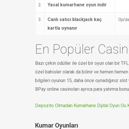
Yasal kumarhane oyun indir
2.
Canlı satıcı blackjack kaç
3.
Ojo’d
kartla oynanır
En Popüler Casino
Bazı çirkin ödüller ile özel bir oyun olan bir
özel bahisler olarak da bilinir ve hemen hemen 
bilgileri oyunun 15, daha önce oynadığınız slot v
BPay online casinoları ayrıca para yatırma bonu
Depozito Olmadan Kumarhane Dijital Oyun Ou
Kumar Oyunları