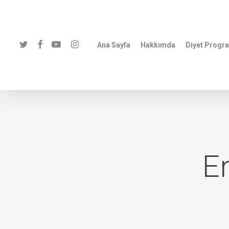
Skip
to
main
twitter
facebook
youtube
instagram
Ana Sayfa
Hakkımda
Diyet Progra
content
En