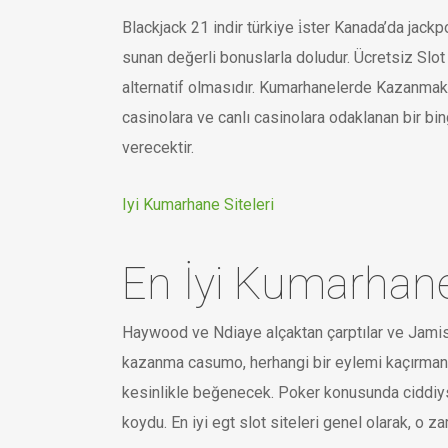
Blackjack 21 indir türkiye i̇ster Kanada’da jack
sunan değerli bonuslarla doludur. Ücretsiz Slo
alternatif olmasıdır. Kumarhanelerde Kazanma
casinolara ve canlı casinolara odaklanan bir bing
verecektir.
Iyi Kumarhane Siteleri
En İyi Kumarhane
Haywood ve Ndiaye alçaktan çarptılar ve Jamis
kazanma casumo, herhangi bir eylemi kaçırmanız
kesinlikle beğenecek. Poker konusunda ciddiys
koydu. En iyi egt slot siteleri genel olarak, o