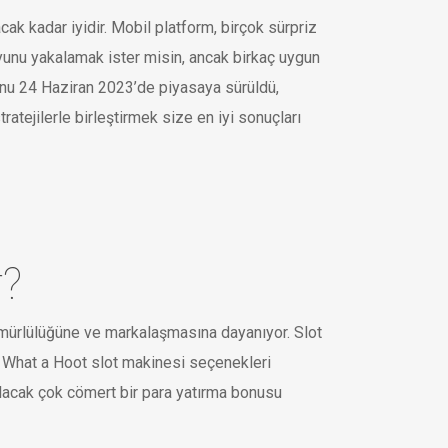
cak kadar iyidir. Mobil platform, birçok sürpriz
yunu yakalamak ister misin, ancak birkaç uygun
nu 24 Haziran 2023’de piyasaya sürüldü,
ratejilerle birleştirmek size en iyi sonuçları
r?
mürlülüğüne ve markalaşmasına dayanıyor. Slot
, What a Hoot slot makinesi seçenekleri
lacak çok cömert bir para yatırma bonusu