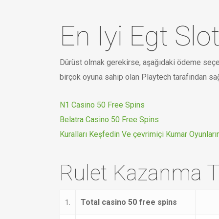
En Iyi Egt Slot
Dürüst olmak gerekirse, aşağıdaki ödeme seçenek
birçok oyuna sahip olan Playtech tarafından s
N1 Casino 50 Free Spins
Belatra Casino 50 Free Spins
Kuralları Keşfedin Ve çevrimiçi Kumar Oyunları
Rulet Kazanma Ta
Total casino 50 free spins
1.