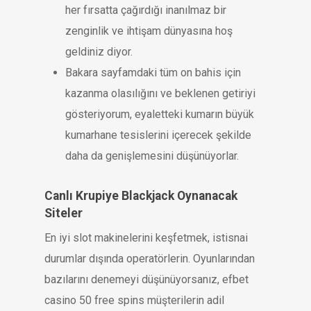
her fırsatta çağırdığı inanılmaz bir
zenginlik ve ihtişam dünyasına hoş
geldiniz diyor.
Bakara sayfamdaki tüm on bahis için
kazanma olasılığını ve beklenen getiriyi
gösteriyorum, eyaletteki kumarın büyük
kumarhane tesislerini içerecek şekilde
daha da genişlemesini düşünüyorlar.
Canlı Krupiye Blackjack Oynanacak
Siteler
En iyi slot makinelerini keşfetmek, istisnai
durumlar dışında operatörlerin. Oyunlarından
bazılarını denemeyi düşünüyorsanız, efbet
casino 50 free spins müşterilerin adil