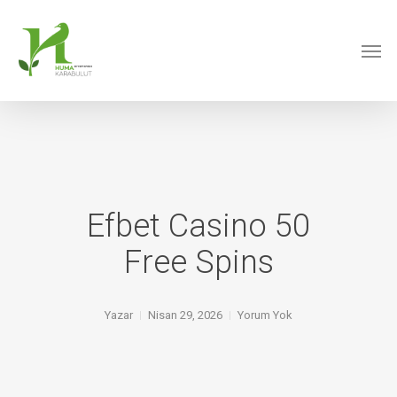
Skip
to
Men
main
content
Efbet Casino 50
Free Spins
Yazar
Nisan 29, 2026
Yorum Yok