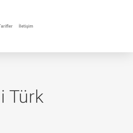
arifler
İletişim
i Türk