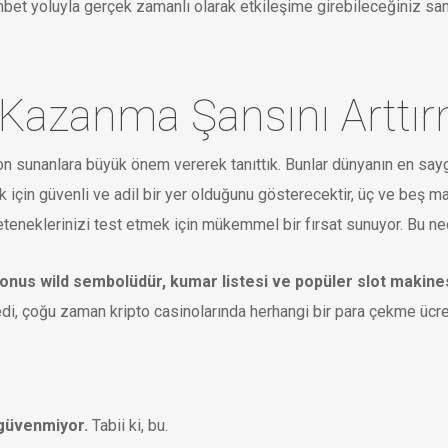
bet yoluyla gerçek zamanlı olarak etkileşime girebileceğiniz sam
 Kazanma Şansını Arttır
 sunanlara büyük önem vererek tanıttık. Bunlar dünyanın en saygın
çin güvenli ve adil bir yer olduğunu gösterecektir, üç ve beş ma
eneklerinizi test etmek için mükemmel bir fırsat sunuyor. Bu nedenl
bonus wild sembolüdür, kumar listesi ve popüler slot makinesi
edi, çoğu zaman kripto casinolarında herhangi bir para çekme ücr
 güvenmiyor.
Tabii ki, bu.