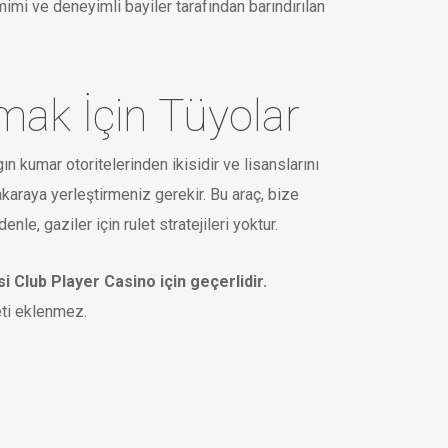
imi ve deneyimli bayiler tarafından barındırılan
mak İçin Tüyolar
 kumar otoritelerinden ikisidir ve lisanslarını
karaya yerleştirmeniz gerekir. Bu araç, bize
e, gaziler için rulet stratejileri yoktur.
 Club Player Casino için geçerlidir.
eti eklenmez.