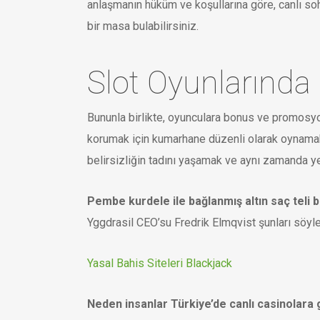
anlaşmanın hüküm ve koşullarına göre, canlı soh
bir masa bulabilirsiniz.
Slot Oyunlarında
Bununla birlikte, oyunculara bonus ve promosyon
korumak için kumarhane düzenli olarak oynamak i
belirsizliğin tadını yaşamak ve aynı zamanda yet
Pembe kurdele ile bağlanmış altın saç teli 
Yggdrasil CEO’su Fredrik Elmqvist şunları söyl
Yasal Bahis Siteleri Blackjack
Neden insanlar Türkiye’de canlı casinolara