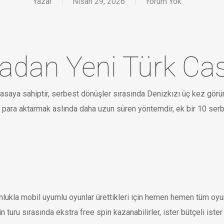
Yazar
Nisan 29, 2026
Yorum Yok
adan Yeni Türk Cas
a sahiptir, serbest dönüşler sırasında Denizkızı üç kez görün
para aktarmak aslında daha uzun süren yöntemdir, ek bir 10 serb
nlukla mobil uyumlu oyunlar ürettikleri için hemen hemen tüm oyunl
turu sırasında ekstra free spin kazanabilirler, ister bütçeli iste